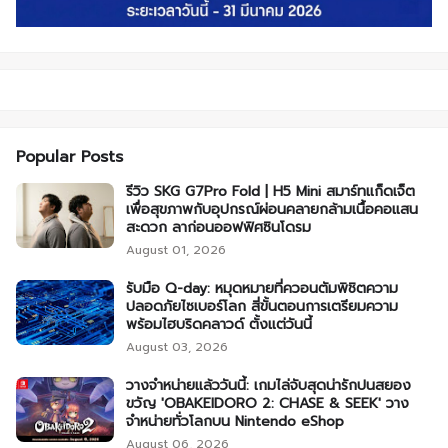
Popular Posts
รีวิว SKG G7Pro Fold | H5 Mini สมาร์ทแก็ดเจ็ต
เพื่อสุขภาพกับอุปกรณ์ผ่อนคลายกล้ามเนื้อคอแสน
สะดวก ลาก่อนออฟฟิศซินโดรม
August 01, 2026
รับมือ Q-day: หมุดหมายที่ควอนตัมพิชิตความ
ปลอดภัยไซเบอร์โลก สี่ขั้นตอนการเตรียมความ
พร้อมไฮบริดคลาวด์ ตั้งแต่วันนี้
August 03, 2026
วางจำหน่ายแล้ววันนี้: เกมไล่จับสุดน่ารักปนสยอง
ขวัญ 'OBAKEIDORO 2: CHASE & SEEK' วาง
จำหน่ายทั่วโลกบน Nintendo eShop
August 06, 2026