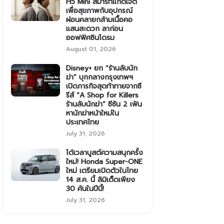
H5 Mini สมาร์ทแก็ดเจ็ต
เพื่อสุขภาพกับอุปกรณ์
ผ่อนคลายกล้ามเนื้อคอ
แสนสะดวก ลาก่อน
ออฟฟิศซินโดรม
August 01, 2026
Disney+ ยก “ร้านลับนัก
ฆ่า” บุกกลางกรุงเทพฯ
เปิดภารกิจสุดท้าทายจากซี
รีส์ “A Shop for Killers
ร้านลับนักฆ่า” ซีซัน 2 เฟ้น
หานักฆ่าหน้าใหม่ใน
ประเทศไทย
July 31, 2026
ได้เวลาบูสต์ความสนุกครั้ง
ใหม่! Honda Super-ONE
ใหม่ เตรียมเปิดตัวในไทย
14 ส.ค. นี้ ลิมิเต็ดเพียง
30 คันในปีนี้!
July 31, 2026