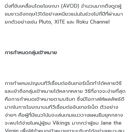
มิ่งที่ขับเคลื่อนโดยโฆษณา (AVOD) จำนวนมากดึงดูดผู้
ชมชาวอังกฤษไว้ได้อย่างเหนียวแน่นในช่วงไม่กี่ปีที่ผ่านมา
ยกตัวอย่างเช่น Pluto, XITE และ Roku Channel
การกำหนดกลุ่มเป้าหมาย
การทำแคมเปญบนทีวีเชื่อมต่ออินเทอร์เน็ตทำได้หลายวิธี
และเข้าถึงกลุ่มเป้าหมายได้หลากหลาย วิธีที่อาจจะง่ายที่สุด
คือการกำหนดเป้าหมายตามบริบท ซึ่งมีโอกาสให้ผลลัพธ์ดี
มากในการโฆษณาบนทีวีเชื่อมต่ออินเทอร์เน็ต ตัวอย่าง
ง่ายๆ คือผู้ที่มีแนวโน้มจะเล่นเกมแนววางแผนธีมยุคกลาง
จะพบได้ง่ายในหมู่ผู้ชม Vikings มากกว่าผู้ชม Jane the
Virgin เพื่อให้กำหนดเป้าหมายตามบริบทได้อย่างเหมาะสม