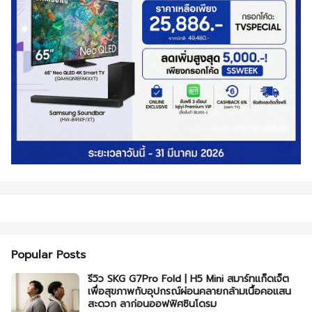
Popular Posts
รีวิว SKG G7Pro Fold | H5 Mini สมาร์ทแก็ดเจ็ต
เพื่อสุขภาพกับอุปกรณ์ผ่อนคลายกล้ามเนื้อคอแสน
สะดวก ลาก่อนออฟฟิศซินโดรม