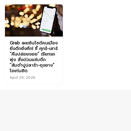
Grab เผยอินไซต์คนเมือง
ยิ่งดึกยิ่งคึก! ชี้ ศุกร์-เสาร์
“คืนปล่อยจอย” เรียกรถ
พุ่ง สั่งด่วนแซ่บดึก
“ส้มตำปูปลาร้า-ถุงยาง”
ไอเท่มฮิต
April 29, 2026