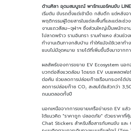
ด้านศิลา อุดมสมบูรณ์ พาร์ทเนอร์คนขับ LINE
เริ่มต้น ขับรถตั้งแต่เช้ามืด กลับดึก แต่หลัง
พฤติกรรมผู้โดยสารในแต่ละพื้นที่และแต่ละช่วงเ
งานแถวสีลม–จุฬาฯ ซึ่งส่วนใหญ่เป็นพนักง
ไปลาดพร้าว รามอินทรา รามคำแหง ส่วนช่วงเย
ทำงานเดินทางกลับบ้าน ทำให้แม้จะใช้เวลาทำง
แบบไม่มีจุดหมาย รายได้ที่เพิ่มขึ้นจึงมาจา
ผลลัพธ์ของการขยาย EV Ecosystem นอกจา
บวกต่อสิ่งแวดล้อม โดยรถ EV บนแพลตฟอร์ม
ต่อคัน ช่วยลดการปล่อยก๊าซเรือนกระจกได้ป
ลดการปล่อยก๊าซ CO₂ สะสมได้แล้วกว่า 3,5
ถนนตลอดทั้งปี
นอกเหนือจากการขยายเครือข่ายรถ EV แล้
ใต้แนวคิด "ราคาถูก ปลอดภัย" ด้วยราคาที่คุ้
Chat Stickers สำหรับสื่อสารกับคนขับ และ
ระบบติดตามการเดินทางแบบเรียลไทม์ (Trip T