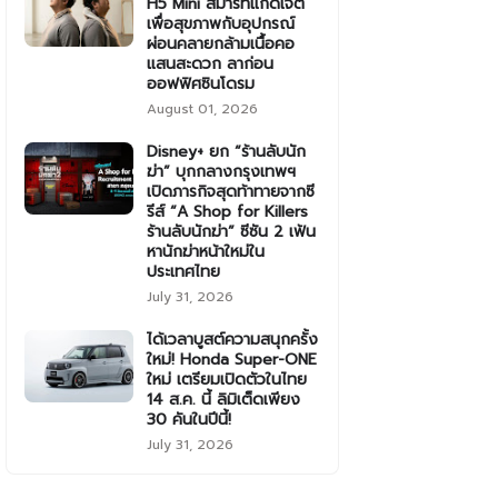
H5 Mini สมาร์ทแก็ดเจ็ต
เพื่อสุขภาพกับอุปกรณ์
ผ่อนคลายกล้ามเนื้อคอ
แสนสะดวก ลาก่อน
ออฟฟิศซินโดรม
August 01, 2026
Disney+ ยก “ร้านลับนัก
ฆ่า” บุกกลางกรุงเทพฯ
เปิดภารกิจสุดท้าทายจากซี
รีส์ “A Shop for Killers
ร้านลับนักฆ่า” ซีซัน 2 เฟ้น
หานักฆ่าหน้าใหม่ใน
ประเทศไทย
July 31, 2026
ได้เวลาบูสต์ความสนุกครั้ง
ใหม่! Honda Super-ONE
ใหม่ เตรียมเปิดตัวในไทย
14 ส.ค. นี้ ลิมิเต็ดเพียง
30 คันในปีนี้!
July 31, 2026