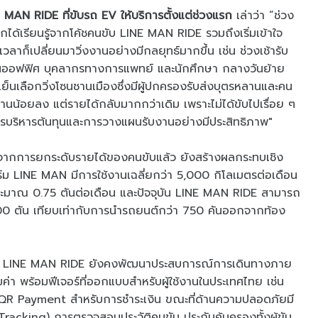
 MAN RIDE ที่ขับรถ EV ให้บริการตั้งแต่ช่วงแรก
เล่าว่า “ช่วง
จากได้เรียนรู้จากโค้ชคนขับ LINE MAN RIDE รวมถึงเริ่มเข้าใจ
วลาก็เปลี่ยนมาวิ่งงานอย่างมีกลยุทธ์มากขึ้น เช่น ช่วงเช้ารับ
านออฟฟิศ บุคลากรทางการแพทย์ และนักศึกษา กลางวันย้าย
็นเลือกวิ่งโซนชานเมืองซึ่งมีผู้ปกครองรับส่งบุตรหลานและคน
านน้อยลง แต่รายได้กลับมากกว่าเดิม เพราะไม่ได้ขับไปเรื่อย ๆ
กการบริหารต้นทุนและการวางแผนรับงานอย่างมีประสิทธิภาพ"
กการยกระดับรายได้ของคนขับแล้ว ยังสร้างผลกระทบเชิง
 LINE MAN มีการใช้งานเฉลี่ยกว่า 5,000 กิโลเมตรต่อเดือน
ระมาณ 0.75 ตันต่อเดือน และปัจจุบัน LINE MAN RIDE สามารถ
00 ตัน เทียบเท่ากับการนำรถยนต์กว่า 750 คันออกจากท้อง
ว LINE MAN RIDE ยังคงพัฒนาประสบการณ์การเดินทางภาย
มค่า พร้อมฟีเจอร์ที่ออกแบบสำหรับผู้ใช้งานในประเทศไทย เช่น
 QR Payment สำหรับการชำระเงิน ขณะที่ด้านความปลอดภัยมี
racking) การตรวจสอบประวัติคนขับ ประกันคุ้มครองทั้งผู้ขับ