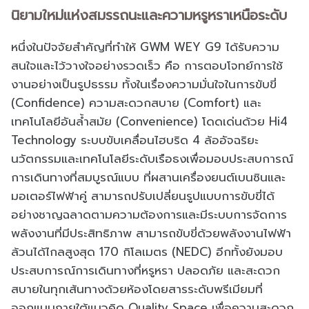
นิยามใหม่แห่งสมรรถนะและความหรูหราเหนือระดับ
หนึ่งในปัจจัยสำคัญที่ทำให้ GWM WEY G9 ได้รับความ
สนใจและไว้วางใจอย่างรวดเร็ว คือ การตอบโจทย์การใช้
งานอย่างเป็นรูปธรรม ทั้งในเรื่องความมั่นใจในการขับขี่
(Confidence) ความสะดวกสบาย (Comfort) และ
เทคโนโลยีอันล้ำสมัย (Convenience) โดดเด่นด้วย Hi4
Technology ระบบขับเคลื่อนไฮบริด 4 ล้ออัจฉริยะ
นวัตกรรมและเทคโนโลยีระดับเรือธงเพื่อมอบประสบการณ์
การเดินทางที่สมบูรณ์แบบ ที่ผสานเครื่องยนต์เบนซินและ
มอเตอร์ไฟฟ้าคู่ สามารถปรับเปลี่ยนรูปแบบการขับขี่ได้
อย่างชาญฉลาดตามความต้องการและมีระบบการจัดการ
พลังงานที่มีประสิทธิภาพ สามารถขับขี่ด้วยพลังงานไฟฟ้า
ล้วนได้ไกลสูงสุด 170 กิโลเมตร (NEDC) อีกทั้งยังมอบ
ประสบการณ์การเดินทางที่หรูหรา ปลอดภัย และสะดวก
สบายในทุกเส้นทางด้วยห้องโดยสารระดับพรีเมียมที่
ออกแบบภายใต้แนวคิด Quality Space เพื่อความสะดวก