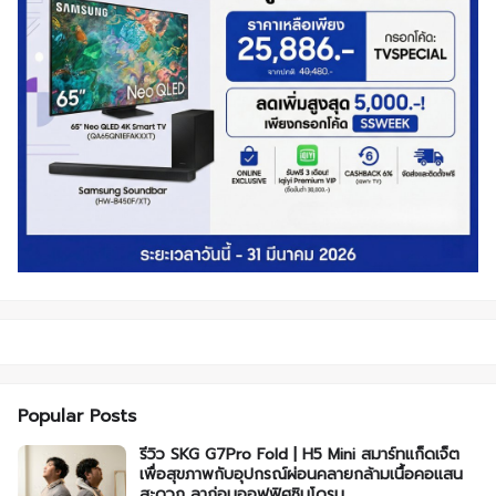
Popular Posts
รีวิว SKG G7Pro Fold | H5 Mini สมาร์ทแก็ดเจ็ต
เพื่อสุขภาพกับอุปกรณ์ผ่อนคลายกล้ามเนื้อคอแสน
สะดวก ลาก่อนออฟฟิศซินโดรม