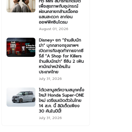
H5 Mini สมาร์ทแก็ดเจ็ต
เพื่อสุขภาพกับอุปกรณ์
ผ่อนคลายกล้ามเนื้อคอ
แสนสะดวก ลาก่อน
ออฟฟิศซินโดรม
August 01, 2026
Disney+ ยก “ร้านลับนัก
ฆ่า” บุกกลางกรุงเทพฯ
เปิดภารกิจสุดท้าทายจากซี
รีส์ “A Shop for Killers
ร้านลับนักฆ่า” ซีซัน 2 เฟ้น
หานักฆ่าหน้าใหม่ใน
ประเทศไทย
July 31, 2026
ได้เวลาบูสต์ความสนุกครั้ง
ใหม่! Honda Super-ONE
ใหม่ เตรียมเปิดตัวในไทย
14 ส.ค. นี้ ลิมิเต็ดเพียง
30 คันในปีนี้!
July 31, 2026