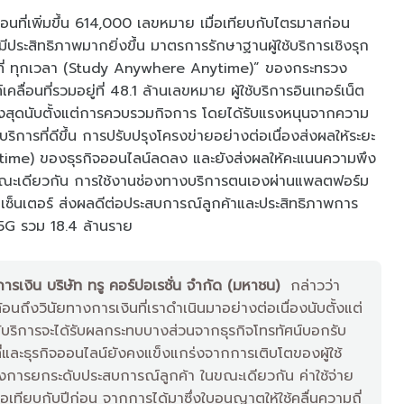
ื่อนที่เพิ่มขึ้น 614,000 เลขหมาย เมื่อเทียบกับไตรมาสก่อน
ีประสิทธิภาพมากยิ่งขึ้น มาตรการรักษาฐานผู้ใช้บริการเชิงรุก
ทุกที่ ทุกเวลา (Study Anywhere Anytime)” ของกระทรวง
คลื่อนที่รวมอยู่ที่ 48.1 ล้านเลขหมาย ผู้ใช้บริการอินเทอร์เน็ต
ตสูงสุดนับตั้งแต่การควบรวมกิจการ โดยได้รับแรงหนุนจากความ
ารที่ดีขึ้น การปรับปรุงโครงข่ายอย่างต่อเนื่องส่งผลให้ระยะ
time) ของธุรกิจออนไลน์ลดลง และยังส่งผลให้คะแนนความพึง
 ขณะเดียวกัน การใช้งานช่องทางบริการตนเองผ่านแพลตฟอร์ม
อลเซ็นเตอร์ ส่งผลดีต่อประสบการณ์ลูกค้าและประสิทธิภาพการ
าร 5G รวม 18.4 ล้านราย
ารเงิน บริษัท ทรู คอร์ปอเรชั่น จำกัด (มหาชน)
กล่าวว่า
ึงวินัยทางการเงินที่เราดำเนินมาอย่างต่อเนื่องนับตั้งแต่
บริการจะได้รับผลกระทบบางส่วนจากธุรกิจโทรทัศน์บอกรับ
ที่และธุรกิจออนไลน์ยังคงแข็งแกร่งจากการเติบโตของผู้ใช้
การยกระดับประสบการณ์ลูกค้า ในขณะเดียวกัน ค่าใช้จ่าย
ทียบกับปีก่อน จากการได้มาซึ่งใบอนุญาตให้ใช้คลื่นความถี่