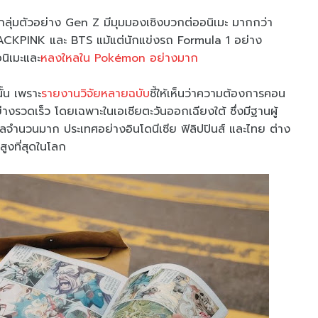
ลุ่มตัวอย่าง Gen Z มีมุมมองเชิงบวกต่ออนิเมะ มากกว่า
LACKPINK และ BTS แม้แต่นักแข่งรถ Formula 1 อย่าง
อนิเมะและ
หลงใหลใน Pokémon อย่างมาก
ั้น เพราะ
รายงานวิจัยหลายฉบับ
ชี้ให้เห็นว่าความต้องการคอน
่างรวดเร็ว โดยเฉพาะในเอเชียตะวันออกเฉียงใต้ ซึ่งมีฐานผู้
ิจิทัลจำนวนมาก ประเทศอย่างอินโดนีเซีย ฟิลิปปินส์ และไทย ต่าง
สูงที่สุดในโลก