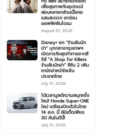
H5 Mini สมาร์ทแก็ดเจ็ต
เพื่อสุขภาพกับอุปกรณ์
ผ่อนคลายกล้ามเนื้อคอ
แสนสะดวก ลาก่อน
ออฟฟิศซินโดรม
August 01, 2026
Disney+ ยก “ร้านลับนัก
ฆ่า” บุกกลางกรุงเทพฯ
เปิดภารกิจสุดท้าทายจากซี
รีส์ “A Shop for Killers
ร้านลับนักฆ่า” ซีซัน 2 เฟ้น
หานักฆ่าหน้าใหม่ใน
ประเทศไทย
July 31, 2026
ได้เวลาบูสต์ความสนุกครั้ง
ใหม่! Honda Super-ONE
ใหม่ เตรียมเปิดตัวในไทย
14 ส.ค. นี้ ลิมิเต็ดเพียง
30 คันในปีนี้!
July 31, 2026