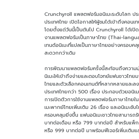
Crunchyroll แพลตฟอร์มอนิเมะระดับโลก ป
ประเทศไทย เปิดโอกาสให้ผู้ชมได้เข้าถึงคอนเทน
โดยตั้งแต่วันนี้เป็นต้นไป Crunchyroll ได้
งานแพลตฟอร์มเป็นภาษาไทย (Thai-langua
เทนต์อนิเมะที่แปลเป็นภาษาไทยอย่างครอบคลุ
สะดวกกว่าเดิม
การพัฒนาแพลตฟอร์มครั้งนี้สะท้อนถึงความม
นิเมะให้เข้าถึงง่ายและตอบโจทย์แฟนชาวไทยมาก
ไทยและตัวเลือกคอนเทนต์ที่หลากหลายและลงลึกย
ประเทศไทยกว่า 500 เรื่อง ประกอบด้วยอนิเมะ
การเปิดตัวการใช้งานแพลตฟอร์มภาษาไทยในครั้
เมะพากย์ไทยเพิ่มเติม 26 เรื่อง และอนิเมะซั
ครอบคลุมยิ่งขึ้น แฟนอนิเมะชาวไทยสามารถรั
บาทต่อเดือน หรือ 799 บาทต่อปี สำหรับแพ็
หรือ 999 บาทต่อปี มาพร้อมฟีเจอร์เพิ่มเติ