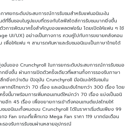
ระกาศยกระดับประสบการณ์การรับชมสำหรับแฟนอนิเมะใน
ต์ที่ชื่นชอบในรูปแบบที่ตรงกับไลฟ์สไตล์การรับชมมากยิ่งขึ้น
เปิดตัวการพัฒนาครั้งสำคัญของแพลตฟอร์ม โดยเปิดให้แฟน ๆ ใช้
ge UI/UX) อย่างเป็นทางการ ควบคู่ไปกับการขยายคลังคอน
ม เพื่อให้แฟน ๆ สามารถค้นหาและรับชมอนิเมะเป็นภาษาไทยได้
ุ่งมั่นของ Crunchyroll ในการยกระดับประสบการณ์การรับชมอ
ยิ่งขึ้น ผ่านการเปิดตัวครั้งเดียวที่ผสานทั้งการรองรับภาษา
ิ่งกว่าเดิม ปัจจุบัน Crunchyroll มีอนิเมะให้รับชมใน
พากย์ไทยกว่า 70 เรื่อง และอนิเมะซับไทยกว่า 300 เรื่อง โดย
งนี้มาพร้อมการเพิ่มคอนเทนต์ใหม่กว่า 70 เรื่อง แบ่งเป็นอนิ
บไทยอีก 45 เรื่อง เพื่อขยายการเข้าถึงคอนเทนต์แปลไทยให้
บชมอนิเมะทั้งหมดบน Crunchyroll ได้ในราคาเริ่มต้นเพียง 99
กเกจ Fan ขณะที่แพ็กเกจ Mega Fan ราคา 119 บาทต่อเดือน
มและรองรับการรับชมผ่านหลายอุปกรณ์