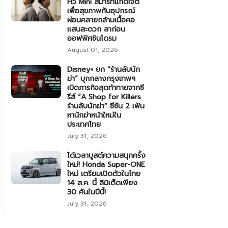
H5 Mini สมาร์ทแก็ดเจ็ต
เพื่อสุขภาพกับอุปกรณ์
ผ่อนคลายกล้ามเนื้อคอ
แสนสะดวก ลาก่อน
ออฟฟิศซินโดรม
August 01, 2026
Disney+ ยก “ร้านลับนัก
ฆ่า” บุกกลางกรุงเทพฯ
เปิดภารกิจสุดท้าทายจากซี
รีส์ “A Shop for Killers
ร้านลับนักฆ่า” ซีซัน 2 เฟ้น
หานักฆ่าหน้าใหม่ใน
ประเทศไทย
July 31, 2026
ได้เวลาบูสต์ความสนุกครั้ง
ใหม่! Honda Super-ONE
ใหม่ เตรียมเปิดตัวในไทย
14 ส.ค. นี้ ลิมิเต็ดเพียง
30 คันในปีนี้!
July 31, 2026