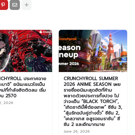
CHYROLL ประกาศฉาย
CRUNCHYROLL SUMMER
ระบาจิ” อนิเมะแนวโชเน็น
2026 ANIME SEASON เผย
ใหม่ที่กำลังฮิตติดลม เริ่ม
รายชื่ออนิเมะสุดฮิตที่ห้าม
ยน 2570
พลาดด้วยประการทั้งปวง ไม่
ว่าจะเป็น “BLACK TORCH”,
2, 2026
“เกิดชาตินี้พี่ต้องเทพ” ซีซัน 3,
“ลุ้นรักฉบับคู่ต่างขั้ว” ซีซัน 2,
“เคลวาเทส อสูรจอมราชัน” ซี
ซัน 2 และอีกมากมาย
June 26, 2026