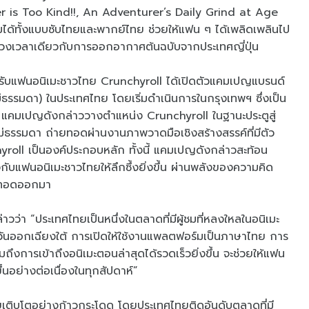
is Too Kind!!, An Adventurer’s Daily Grind at Age
ได้ทั้งแบบซับไทยและพากย์ไทย ช่วยให้แฟน ๆ ได้เพลิดเพลินไป
ช่วงเวลาเดียวกับการออกอากาศต้นฉบับจากประเทศญี่ปุ่น
ำหรับแฟนอนิเมะชาวไทย Crunchyroll ได้เปิดตัวแคมเปญแบรนด์
ธรรมดา) ในประเทศไทย โดยเริ่มดำเนินการในกรุงเทพฯ ซึ่งเป็น
 แคมเปญดังกล่าววางตำแหน่ง Crunchyroll ในฐานะประตูสู่
่ธรรมดา ถ่ายทอดผ่านงานภาพวาดมือเชิงสร้างสรรค์ที่มีตัว
oll เป็นองค์ประกอบหลัก ทั้งนี้ แคมเปญดังกล่าวสะท้อน
ับแฟนอนิเมะชาวไทยให้ลึกซึ้งยิ่งขึ้น ผ่านพลังของความคิด
ายทอดออกมา
่าวว่า “ประเทศไทยเป็นหนึ่งในตลาดที่มีผู้ชมที่หลงใหลในอนิเมะ
ยตะวันออกเฉียงใต้ การเปิดให้ใช้งานแพลตฟอร์มเป็นภาษาไทย การ
งการเข้าถึงอนิเมะตอนล่าสุดได้รวดเร็วยิ่งขึ้น จะช่วยให้แฟน
้นอย่างต่อเนื่องในทุกสัปดาห์”
ยเติบโตอย่างก้าวกระโดด โดยประเทศไทยติดอันดับตลาดที่มี