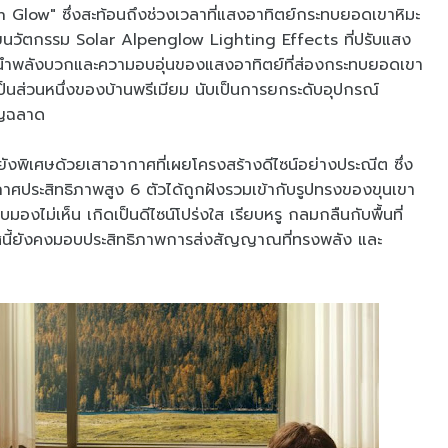
low" ซึ่งสะท้อนถึงช่วงเวลาที่แสงอาทิตย์กระทบยอดเขาหิมะ
ยนวัตกรรม Solar Alpenglow Lighting Effects ที่ปรับแสง
นนำพลังบวกและความอบอุ่นของแสงอาทิตย์ที่ส่องกระทบยอดเขา
็นส่วนหนึ่งของบ้านพรีเมียม นับเป็นการยกระดับอุปกรณ์
าญฉลาด
ังพิเศษด้วยเสาอากาศที่เผยโครงสร้างดีไซน์อย่างประณีต ซึ่ง
าศประสิทธิภาพสูง 6 ตัวได้ถูกฝังรวมเข้ากับรูปทรงของขุนเขา
งไม่เห็น เกิดเป็นดีไซน์โปร่งใส เรียบหรู กลมกลืนกับพื้นที่
ศนี้ยังคงมอบประสิทธิภาพการส่งสัญญาณที่ทรงพลัง และ