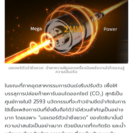
มอเตอร์ตัวนำยิ่งยวด: นำพาความฝันของเครื่องบินพลังงานไฮโดรเจนสู่
ความเป็นจริง
ในขณะที่ภาคอุตสาหกรรมการบินเร่งรีบปรับตัว เพื่อให้
บรรลุการปล่อยก๊าซคาร์บอนไดออกไซด์ (CO₂) สุทธิเป็น
ศูนย์ภายในปี 2593 นวัตกรรมที่จะก้าวข้ามขีดจำกัดในการ
ใช้เชื้อเพลิงการบินที่ยั่งยืนถือได้ว่ามีส่วนสำคัญเป็นอย่าง
มาก โดยเฉพาะ “มอเตอร์ตัวนำยิ่งยวด” ของโตชิบานั้นมี
ความน่าสนใจเป็นอย่างมาก ด้วยมีขนาดที่กะทัดรัด และน้ำ