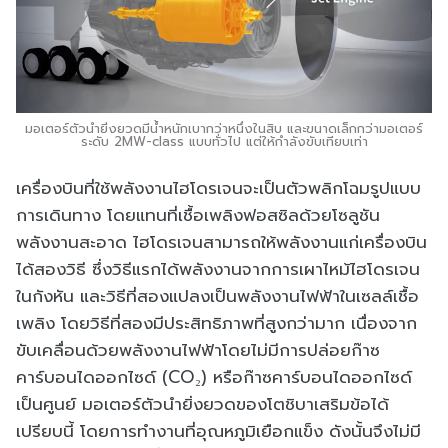
มอเตอร์ตัวนำยิ่งยวดมีน้ำหนักเบากว่าหนึ่งในสิบ และขนาดเล็กกว่ามอเตอร์
ระดับ 2MW-class แบบทั่วไป แต่ให้กำลังขับเทียบเท่า
เครื่องบินที่ใช้พลังงานไฮโดรเจนจะเป็นตัวพลิกโฉมรูปแบบ
การเดินทาง โดยแทนที่เชื้อเพลิงฟอสซิลด้วยโซลูชัน
พลังงานสะอาด ไฮโดรเจนสามารถให้พลังงานแก่เครื่องบิน
ได้สองวิธี ซึ่งวิธีแรกได้พลังงานจากการเผาไหม้ไฮโดรเจน
ในกังหัน และวิธีที่สองแปลงเป็นพลังงานไฟฟ้าในเซลล์เชื้อ
เพลิง โดยวิธีที่สองมีประสิทธิภาพที่สูงกว่ามาก เนื่องจาก
ขับเคลื่อนด้วยพลังงานไฟฟ้าโดยไม่มีการปล่อยก๊าซ
คาร์บอนไดออกไซด์ (CO₂) หรือก๊าซคาร์บอนไดออกไซด์
เป็นศูนย์ มอเตอร์ตัวนำยิ่งยวดของโตชิบาเสริมข้อได้
เปรียบนี้ โดยการทำงานที่อุณหภูมิเยือกแข็ง ดังนั้นจึงไม่มี