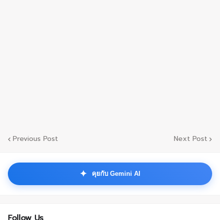
Previous Post
Next Post
✦
คุยกับ Gemini AI
Follow Us