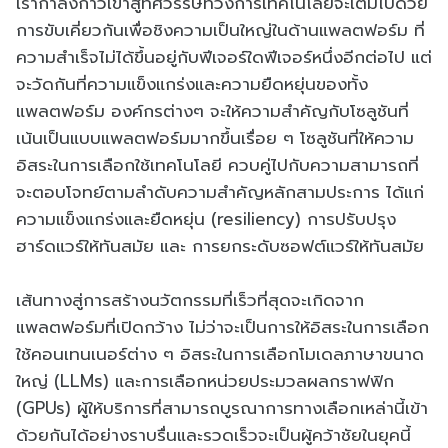
เรากำลังก้าวเข้าสู่ทศวรรษที่วงการเทคโนโลยีจะเต็มไปด้วย
การขับเคี่ยวกันเพื่อชิงความเป็นใหญ่ในด้านแพลตฟอร์ม ที่
ความสำเร็จไม่ได้ขึ้นอยู่กับฟีเจอร์ใดฟีเจอร์หนึ่งอีกต่อไป แต่
จะวัดกันที่ความแข็งแกร่งและความยืดหยุ่นของทั้ง
แพลตฟอร์ม องค์กรต่างๆ จะให้ความสำคัญกับโซลูชันที่
เน้นเป็นแบบแพลตฟอร์มมากขึ้นเรื่อย ๆ โซลูชันที่ให้ความ
อิสระในการเลือกใช้เทคโนโลยี ควบคู่ไปกับความสามารถที่
จะตอบโจทย์ตามลำดับความสำคัญหลักสามประการ ได้แก่
ความแข็งแกร่งและยืดหยุ่น (resiliency) การปรับปรุง
ฮาร์ดแวร์ให้ทันสมัย และ การยกระดับซอฟต์แวร์ให้ทันสมัย
เส้นทางสู่การสร้างนวัตกรรมที่เร็วที่สุดจะเกิดจาก
แพลตฟอร์มที่เปิดกว้าง ไม่ว่าจะเป็นการให้อิสระในการเลือก
ใช้คอนเทนเนอร์ต่าง ๆ อิสระในการเลือกโมเดลภาษาขนาด
ใหญ่ (LLMs) และการเลือกหน่วยประมวลผลกราฟฟิก
(GPUs) ผู้ให้บริการที่สามารถบูรณาการทางเลือกเหล่านี้เข้า
ด้วยกันได้อย่างราบรื่นและรวดเร็วจะเป็นผู้คว้าชัยในยุคนี้