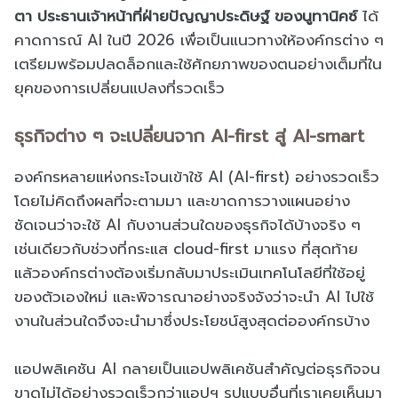
ตา ประธานเจ้าหน้าที่ฝ่ายปัญญาประดิษฐ์ ของนูทานิคซ์
ได้
คาดการณ์ AI ในปี 2026 เพื่อเป็นแนวทางให้องค์กรต่าง ๆ
เตรียมพร้อมปลดล็อกและใช้ศักยภาพของตนอย่างเต็มที่ใน
ยุคของการเปลี่ยนแปลงที่รวดเร็ว
ธุรกิจต่าง ๆ จะเปลี่ยนจาก AI-first สู่ AI-smart
องค์กรหลายแห่งกระโจนเข้าใช้ AI (AI-first) อย่างรวดเร็ว
โดยไม่คิดถึงผลที่จะตามมา และขาดการวางแผนอย่าง
ชัดเจนว่าจะใช้ AI กับงานส่วนใดของธุรกิจได้บ้างจริง ๆ
เช่นเดียวกับช่วงที่กระแส cloud-first มาแรง ที่สุดท้าย
แล้วองค์กรต่างต้องเริ่มกลับมาประเมินเทคโนโลยีที่ใช้อยู่
ของตัวเองใหม่ และพิจารณาอย่างจริงจังว่าจะนำ AI ไปใช้
งานในส่วนใดจึงจะนำมาซึ่งประโยชน์สูงสุดต่อองค์กรบ้าง
แอปพลิเคชัน AI กลายเป็นแอปพลิเคชันสำคัญต่อธุรกิจจน
ขาดไม่ได้อย่างรวดเร็วกว่าแอปฯ รูปแบบอื่นที่เราเคยเห็นมา