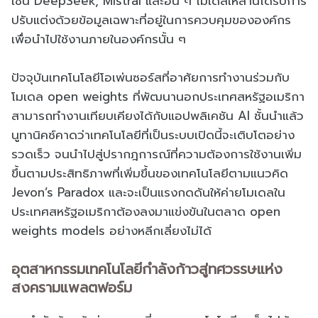
เช่น DeepSeek, Mistral และอื่น ๆ โมเดลเหล่านี้ได้รับการ
ปรับแต่งด้วยข้อมูลเฉพาะที่อยู่ในการควบคุมขององค์กร
เพื่อนำไปใช้งานภายในองค์กรนั้น ๆ
ปัจจุบันเทคโนโลยีโอเพ่นซอร์สที่อาศัยการทำงานร่วมกับ
โมเดล open weights ที่พัฒนานอกประเทศสหรัฐอเมริกา
สามารถทำงานเทียบเคียงได้กับแอปพลิเคชัน AI ชั้นนำแล้ว
นูทานิคซ์คาดว่าเทคโนโลยีที่เป็นระบบเปิดนี้จะเติบโตอย่าง
รวดเร็ว จนนำไปสู่ปรากฎการณ์ที่ความต้องการใช้งานเพิ่ม
ขึ้นตามประสิทธิภาพที่เพิ่มขึ้นของเทคโนโลยีตามแนวคิด
Jevon’s Paradox และจะเป็นแรงกดดันให้ค่ายโมเดลใน
ประเทศสหรัฐอเมริกาต้องลงมาแข่งขันในตลาด open
weights models อย่างหลีกเลี่ยงไม่ได้
อุตสาหกรรมเทคโนโลยีกำลังก้าวสู่ทศวรรษแห่ง
สงครามแพลตฟอร์ม