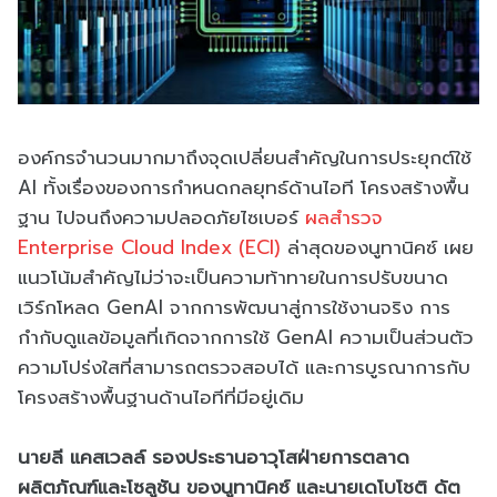
องค์กรจำนวนมากมาถึงจุดเปลี่ยนสำคัญในการประยุกต์ใช้
AI ทั้งเรื่องของการกำหนดกลยุทธ์ด้านไอที โครงสร้างพื้น
ฐาน ไปจนถึงความปลอดภัยไซเบอร์
ผลสำรวจ
Enterprise Cloud Index (ECI)
ล่าสุดของนูทานิคซ์ เผย
แนวโน้มสำคัญไม่ว่าจะเป็นความท้าทายในการปรับขนาด
เวิร์กโหลด GenAI จากการพัฒนาสู่การใช้งานจริง การ
กำกับดูแลข้อมูลที่เกิดจากการใช้ GenAI ความเป็นส่วนตัว
ความโปร่งใสที่สามารถตรวจสอบได้ และการบูรณาการกับ
โครงสร้างพื้นฐานด้านไอทีที่มีอยู่เดิม
นายลี แคสเวลล์ รองประธานอาวุโสฝ่ายการตลาด
ผลิตภัณฑ์และโซลูชัน ของนูทานิคซ์ และนายเดโบโชติ ดัต