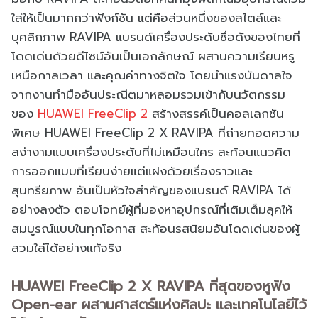
ใส่ให้เป็นมากกว่าฟังก์ชัน แต่คือส่วนหนึ่งของสไตล์และ
บุคลิกภาพ RAVIPA แบรนด์เครื่องประดับชื่อดังของไทยที่
โดดเด่นด้วยดีไซน์อันเป็นเอกลักษณ์ ผสานความเรียบหรู
เหนือกาลเวลา และคุณค่าทางจิตใจ โดยนำแรงบันดาลใจ
จากงานทำมืออันประณีตมาหลอมรวมเข้ากับนวัตกรรม
ของ
HUAWEI FreeClip 2
สร้างสรรค์เป็นคอลเลกชัน
พิเศษ HUAWEI FreeClip 2 X RAVIPA ที่ถ่ายทอดความ
สง่างามแบบเครื่องประดับที่ไม่เหมือนใคร สะท้อนแนวคิด
การออกแบบที่เรียบง่ายแต่แฝงด้วยเรื่องราวและ
สุนทรียภาพ อันเป็นหัวใจสำคัญของแบรนด์ RAVIPA ได้
อย่างลงตัว ตอบโจทย์ผู้ที่มองหาอุปกรณ์ที่เติมเต็มลุคให้
สมบูรณ์แบบในทุกโอกาส สะท้อนรสนิยมอันโดดเด่นของผู้
สวมใส่ได้อย่างแท้จริง
HUAWEI FreeClip 2 X RAVIPA ที่สุดของหูฟัง
Open-ear ผสานศาสตร์แห่งศิลปะ และเทคโนโลยีไว้