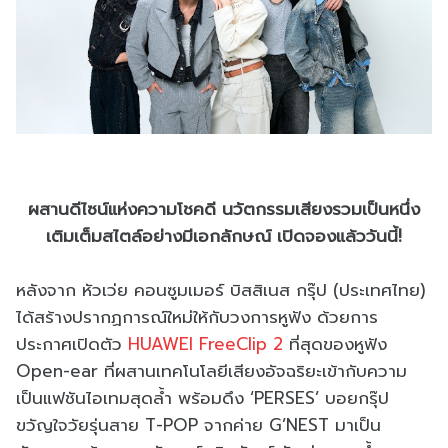
ผสานดีไซน์แห่งความโชคดี นวัตกรรมเสียงรวมเป็นหนึ่ง
เติมเต็มสไตล์อย่างมีเอกลักษณ์ เปิดจองแล้ววันนี้!
หลังจาก หัวเว่ย คอนซูมเมอร์ บิสสิเนส กรุ๊ป (ประเทศไทย)
ได้สร้างปรากฏการณ์ใหม่ให้กับวงการหูฟัง ด้วยการ
ประกาศเปิดตัว
HUAWEI FreeClip 2
ที่สุดของหูฟัง
Open-ear ที่ผสานเทคโนโลยีเสียงอัจฉริยะเข้ากับความ
เป็นแฟชันไอเทมสุดล้ำ พร้อมดึง ‘PERSES’ บอยกรุ๊ป
ขวัญใจวัยรุ่นสาย T-POP จากค่าย G’NEST มาเป็น