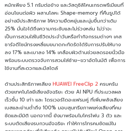
หนักเพียง 5.1 กรัมต่อข้าง และวัสดุซิลิโคนเกรดพรีเมียมที่
อ่อนโยนต่อผิว ผสานโลหะ Shape-memory ที่คืนรูปได้
อย่างมีประสิทธิภาพ ให้ความยืดหยุ่นและนุ่มขึ้นกว่าเดิม
25% มั่นใจได้ถึงความกระชับและไม่ร่วงหล่น ไม่ว่าจะ
เป็นการสวมใส่ในชีวิตประจำวันหรือทำกิจกรรมต่างๆ เคส
ชาร์จดีไซน์ทรงเหลี่ยมขนาดกะทัดรัดได้รับการปรับให้บาง
ลง 17% และเบาลง 14% เคลือบผิวด้านช่วยลดรอยนิ้วมือ
พร้อมระบบตรวจจับการสวมใส่ซ้าย–ขวาอัตโนมัติ เพื่อการ
ใช้งานที่สะดวกและมีสไตล์
ด้านประสิทธิภาพเสียง
HUAWEI FreeClip 2
ครบครัน
ด้วยเทคโนโลยีเสียงอัจฉริยะ ด้วย AI NPU ที่ประมวลผล
เร็วขึ้น 10 เท่า และ ไดรเวอร์ไดอะแฟรมคู่ ที่เพิ่มพลังเสียง
เบสและย่านต่ำถึง 100% มอบสุนทรียภาพแห่งเสียงที่คม
ชัดและมีมิติ นอกจากนี้ ยังมาพร้อมไมโครโฟน 3 ตัว และ
ระบบตัดเสียงรบกวนอัจฉริยะ ทำให้การโทรคมชัดแม้ใน