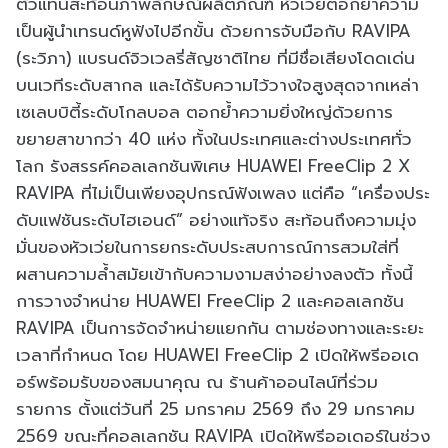
ตัวแทนสะท้อนภาพลักษณ์ผลิตภัณฑ์ หัวเว่ยตอกย้ำความ
เป็นผู้นำเทรนด์หูฟังไปอีกขั้น ด้วยการจับมือกับ RAVIPA
(ระวิภา) แบรนด์จิวเวลรี่สัญชาติไทย ที่มีชื่อเสียงโดดเด่น
บนเวทีระดับสากล และได้รับความไว้วางใจสูงสุดจากเหล่า
เซเลบบิตี้ระดับโกลบอล ตอกย้ำความยิ่งใหญ่ด้วยการ
ขยายสาขากว่า 40 แห่ง ทั้งในประเทศและต่างประเทศทั่ว
โลก รังสรรค์คอลเลกชันพิเศษ HUAWEI FreeClip 2 X
RAVIPA ที่ไม่เป็นเพียงอุปกรณ์ฟังเพลง แต่คือ “เครื่องประ
ดับแฟชันระดับไฮเอนด์” อย่างแท้จริง สะท้อนถึงความมุ่ง
มั่นของหัวเว่ยในการยกระดับประสบการณ์การสวมใส่ที่
ผสานความล้ำสมัยเข้ากับความงามสง่าอย่างลงตัว ทั้งนี้
การวางจำหน่าย HUAWEI FreeClip 2 และคอลเลกชัน
RAVIPA เป็นการจัดจำหน่ายแยกกัน ตามช่องทางและระยะ
เวลาที่กำหนด โดย HUAWEI FreeClip 2 เปิดให้พรีออเด
อร์พร้อมรับของสมนาคุณ ณ ร้านค้าออนไลน์ที่ร่วม
รายการ ตั้งแต่วันที่ 25 มกราคม 2569 ถึง 29 มกราคม
2569 ขณะที่คอลเลกชัน RAVIPA เปิดให้พรีออเดอร์ในช่วง