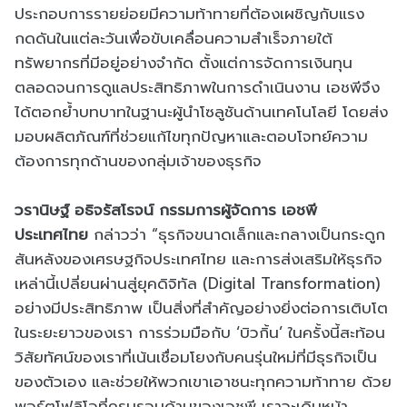
ประกอบการรายย่อยมีความท้าทายที่ต้องเผชิญกับแรง
กดดันในแต่ละวันเพื่อขับเคลื่อนความสำเร็จภายใต้
ทรัพยากรที่มีอยู่อย่างจำกัด ตั้งแต่การจัดการเงินทุน
ตลอดจนการดูแลประสิทธิภาพในการดำเนินงาน เอชพีจึง
ได้ตอกย้ำบทบาทในฐานะผู้นำโซลูชันด้านเทคโนโลยี โดยส่ง
มอบผลิตภัณฑ์ที่ช่วยแก้ไขทุกปัญหาและตอบโจทย์ความ
ต้องการทุกด้านของกลุ่มเจ้าของธุรกิจ
วรานิษฐ์ อธิจรัสโรจน์ กรรมการผู้จัดการ เอชพี
ประเทศไทย
กล่าวว่า “ธุรกิจขนาดเล็กและกลางเป็นกระดูก
สันหลังของเศรษฐกิจประเทศไทย และการส่งเสริมให้ธุรกิจ
เหล่านี้เปลี่ยนผ่านสู่ยุคดิจิทัล (Digital Transformation)
อย่างมีประสิทธิภาพ เป็นสิ่งที่สำคัญอย่างยิ่งต่อการเติบโต
ในระยะยาวของเรา การร่วมมือกับ ‘บิวกิ้น’ ในครั้งนี้สะท้อน
วิสัยทัศน์ของเราที่เน้นเชื่อมโยงกับคนรุ่นใหม่ที่มีธุรกิจเป็น
ของตัวเอง และช่วยให้พวกเขาเอาชนะทุกความท้าทาย ด้วย
พอร์ตโฟลิโอที่ครบรอบด้านของเอชพี เราจะเดินหน้า