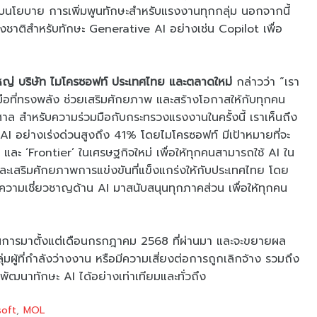
ดับนโยบาย การเพิ่มพูนทักษะสำหรับแรงงานทุกกลุ่ม นอกจากนี้
ชาติสำหรับทักษะ Generative AI อย่างเช่น Copilot เพื่อ
ใหญ่ บริษัท ไมโครซอฟท์ ประเทศไทย และตลาดใหม่
กล่าวว่า “เรา
องมือที่ทรงพลัง ช่วยเสริมศักยภาพ และสร้างโอกาสให้กับทุกคน
ล สำหรับความร่วมมือกับกระทรวงแรงงานในครั้งนี้ เราเห็นถึง
I อย่างเร่งด่วนสูงถึง 41% โดยไมโครซอฟท์ มีเป้าหมายที่จะ
ง’ และ ‘Frontier’ ในเศรษฐกิจใหม่ เพื่อให้ทุกคนสามารถใช้ AI ใน
ละเสริมศักยภาพการแข่งขันที่แข็งแกร่งให้กับประเทศไทย โดย
วามเชี่ยวชาญด้าน AI มาสนับสนุนทุกภาคส่วน เพื่อให้ทุกคน
เนินการมาตั้งแต่เดือนกรกฎาคม 2568 ที่ผ่านมา และจะขยายผล
มผู้ที่กำลังว่างงาน หรือมีความเสี่ยงต่อการถูกเลิกจ้าง รวมถึง
รพัฒนาทักษะ AI ได้อย่างเท่าเทียมและทั่วถึง
soft
MOL