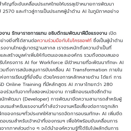
ำคัญที่จะขับเคลื่อนประเทศไทยให้บรรลุเป้าหมายการพัฒนา
 2570 และก้าวสู่การเป็นประเทศผู้นำด้าน AI ในภูมิภาคอย่าง
รงงาน รักษาราชการแทน อธิบดีกรมพัฒนาฝีมือแรงงาน
เปิด
างยิ่งที่ได้สานต่อ
ความร่วมมือกับไมโครซอฟท์
ซึ่งเป็นผู้นำด้าน
แรงงานไทยสู่มาตรฐานสากล เราตระหนักถึงความจำเป็นที่
ัวและสร้างมูลค่าเพิ่มให้กับตนเองและองค์กร รวมถึงตอบสนอง
สำหรับโครงการ AI for Workforce มีเป้าหมายที่จะพัฒนาทักษะ AI
รวมถึงการสนับสนุนการขับเคลื่อน AI Transformation ภายใน
่งการเรียนรู้ที่ยั่งยืน ด้วยโครงการหลักหลายด้าน ได้แก่ การ
D Online Training ที่มีหลักสูตร AI ภาษาไทยกว่า 280
รับรองร่วมกันจากทั้งสองหน่วยงาน การฝึกอบรมเชิงลึกด้าน
็นนักพัฒนา (Developer) การพัฒนาขีดความสามารถสำหรับผู้
รมสำหรับแรงงานที่กำลังว่างงานหรือเสี่ยงต่อการถูกเลิก
้ฝึกของกรมฯทั่วประเทศให้สามารถจัดการอบรมทักษะ AI เพิ่มขีด
รมสำหรับเจ้าหน้าที่ของกรมฯ เพื่อให้พร้อมขับเคลื่อนการ
ากภาคส่วนต่าง ๆ จะได้นำองค์ความรู้ที่ได้รับไปผลักดันการ