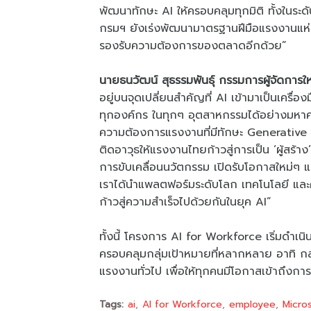
พัฒนาทักษะ AI ให้ครอบคลุมทุกมิติ ทั้งในระ
กรมฯ ยังเร่งพัฒนามาตรฐานฝีมือแรงงานแห่ง
รองรับความต้องการของตลาดอีกด้วย”
นายธนวัฒน์ สุธรรมพันธุ์ กรรมการผู้จัดการ
อยู่บนจุดเปลี่ยนสำคัญที่ AI เข้ามาเป็นเครื่
ทุกองค์กร ในทุกๆ อุตสาหกรรมได้อย่างมหาศา
ความต้องการแรงงานที่มีทักษะ Generative A
ติดอาวุธให้แรงงานไทยก้าวสู่การเป็น ‘ผู้สร้า
การขับเคลื่อนนวัตกรรม เปิดรับโอกาสใหม่ๆ แ
เราได้นำแพลตฟอร์มระดับโลก เทคโนโลยี และค
ก้าวสู่ความสำเร็จไปด้วยกันในยุค AI”
ทั้งนี้ โครงการ AI for Workforce เริ่มดำ
ครอบคลุมกลุ่มเป้าหมายที่หลากหลาย อาทิ กลุ่
แรงงานทั่วไป เพื่อให้ทุกคนมีโอกาสเข้าถึงกา
Tags:
ai
AI for Workforce
employee
Micro