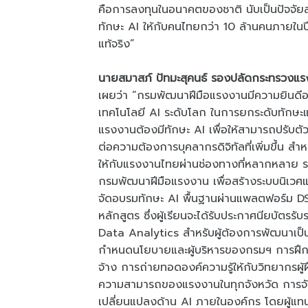
คือการลงทุนในอนาคตของชาติ นับเป็นปัจจัยส
ทักษะ AI ให้กับคนไทยกว่า 10 ล้านคนภายในปี
แท้จริง”
นายสมาสภ์ ปัทมะสุคนธ์ รองปลัดกระทรวงแ
เผยว่า “กรมพัฒนาฝีมือแรงงานมีความยินดีอย่
เทคโนโลยี AI ระดับโลก ในการยกระดับทักษะ
แรงงานต้องมีทักษะ AI เพื่อให้สามารถปรับต
ต่อความต้องการบุคลากรดิจิทัลที่เพิ่มขึ้น 
ให้กับแรงงานไทยผ่านช่องทางที่หลากหลาย 
กรมพัฒนาฝีมือแรงงาน เพื่อสร้างระบบนิเวศแห
จัดอบรมทักษะ AI พื้นฐานผ่านแพลตฟอร์ม DS
หลักสูตร ซึ่งผู้เรียนจะได้รับประกาศนียบัตร
Data Analytics สำหรับผู้ต้องการพัฒนาเป
กำหนดนโยบายและผู้บริหารของกรมฯ การฝึกอบ
จ้าง การถ่ายทอดองค์ความรู้ให้กับวิทยากรผู
ความสามารถของแรงงานในทุกจังหวัด การจัดอบ
เปลี่ยนแปลงด้าน AI ภายในองค์กร โดยผู้แทนจ