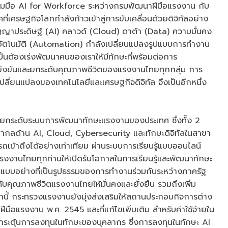
่วมมือ AI for Workforce ระหว่างกรมพัฒนาฝีมือแรงงาน กับ
ี่เศรษฐกิจโลกกำลังก้าวเข้าสู่การขับเคลื่อนด้วยดิจิทัลอย่าง
ปัญญาประดิษฐ์ (AI) คลาวด์ (Cloud) ดาต้า (Data) ความมั่นคง
อัตโนมัติ (Automation) กำลังเปลี่ยนแปลงรูปแบบการทำงาน
นต้องเร่งพัฒนาคนของเราให้มีทักษะที่พร้อมต่อการ
ข่งขันและยกระดับคุณภาพชีวิตของแรงงานไทยทุกกลุ่ม การ
ปลี่ยนแปลงของเทคโนโลยีและเศรษฐกิจดิจิทัล จึงเป็นอีกหนึ่ง
การยกระดับระบบการพัฒนาทักษะแรงงานของประเทศ ซึ่งทั้ง 2
สากลด้าน AI, Cloud, Cybersecurity และทักษะดิจิทัลในสาขา
เข้าถึงได้อย่างเท่าเทียม ผ่านระบบการเรียนรู้แบบออนไลน์
งานไทยทุกท่านให้เปิดรับโอกาสในการเรียนรู้และพัฒนาทักษะ
็นแบบอย่างที่เป็นรูปธรรมของการทำงานร่วมกันระหว่างภาครัฐ
คุณภาพชีวิตแรงงานไทยให้มั่นคงและยั่งยืน รวมถึงเพิ่ม
กนี้ กระทรวงแรงงานยังมุ่งส่งเสริมให้สถานประกอบกิจการต่าง
ีมือแรงงาน พ.ศ. 2545 และที่แก้ไขเพิ่มเติม สำหรับค่าใช้จ่ายใน
อกระตุ้นการลงทุนในทักษะของบุคลากร ซึ่งการลงทุนในทักษะ AI