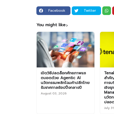
Facebook
Twitter
You might like
เปิดวิธีปลดล็อกศักยภาพแช
Tenab
ตบอตด้วย Agentic AI
สำคัญ
นวัตกรรมพลิกโฉมค้าปลีกไทย
การบร
รับเทศกาลช้อปปิ้งกลางปี
เชิงร
Mana
August 03, 2026
นวัตก
ปลอด
July 3