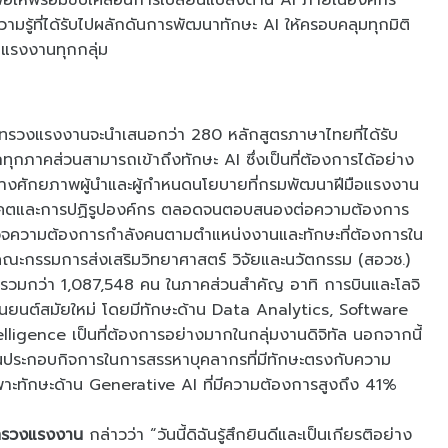
ื่อให้พร้อมขับเคลื่อนการเปลี่ยนแปลงด้าน AI ภายในองค์กร
มรู้ที่ได้รับไปผลักดันการพัฒนาทักษะ AI ให้ครอบคลุมทุกมิติ
บแรงงานทุกกลุ่ม
ระทรวงแรงงานจะนำเสนอกว่า 280 หลักสูตรภาษาไทยที่ได้รับ
กภาคส่วนสามารถเข้าถึงทักษะ AI ซึ่งเป็นที่ต้องการได้อย่าง
มสร้างศักยภาพผู้นำและผู้กำหนดนโยบายที่กรมพัฒนาฝีมือแรงงาน
นาคตและการปฏิรูปองค์กร ตลอดจนตอบสนองต่อความต้องการ
วจความต้องการกำลังคนตามตำแหน่งงานและทักษะที่ต้องการใน
ณะกรรมการส่งเสริมวิทยาศาสตร์ วิจัยและนวัตกรรม (สอวช.)
งรวมกว่า 1,087,548 คน ในภาคส่วนสำคัญ อาทิ การบินและโลจิ
ละยานยนต์สมัยใหม่ โดยมีทักษะด้าน Data Analytics, Software
ligence เป็นที่ต้องการอย่างมากในกลุ่มงานดิจิทัล นอกจากนี้
นประกอบกิจการในการสรรหาบุคลากรที่มีทักษะตรงกับความ
ะทักษะด้าน Generative AI ที่มีความต้องการสูงถึง 41%
ระทรวงแรงงาน
กล่าวว่า “วันนี้ดิฉันรู้สึกยินดีและเป็นเกียรติอย่าง