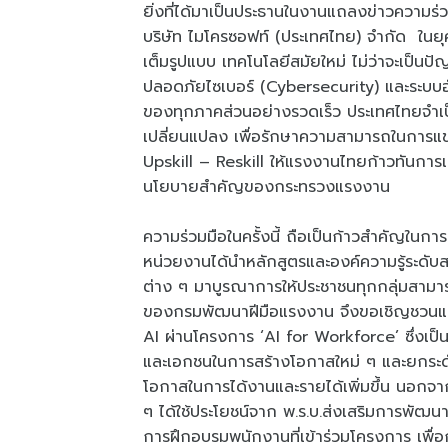
ยิ่งที่ได้มาเป็นประธานในงานแถลงข่าวความร
บริษัท ไมโครซอฟท์ (ประเทศไทย) จำกัด ในยุคท
เต็มรูปแบบ เทคโนโลยีสมัยใหม่ ไม่ว่าจะเป็น
ปลอดภัยไซเบอร์ (Cybersecurity) และระบบ
ของทุกภาคส่วนอย่างรวดเร็ว ประเทศไทยจำเป็
เปลี่ยนแปลง เพื่อรักษาความสามารถในการแ
Upskill – Reskill ให้แรงงานไทยก้าวทันการเ
นโยบายสำคัญของกระทรวงแรงงาน
ความร่วมมือในครั้งนี้ ถือเป็นก้าวสำคัญใน
หน่วยงานได้นำหลักสูตรและองค์ความรู้ระดับ
ต่าง ๆ มาบูรณาการให้ประชาชนทุกกลุ่มสามารถ
ของกรมพัฒนาฝีมือแรงงาน จึงขอเชิญชวนแรง
AI ผ่านโครงการ ‘AI for Workforce’ ซึ่งเป
และเอกชนในการสร้างโอกาสใหม่ ๆ และยกระดับ
โอกาสในการได้งานและรายได้เพิ่มขึ้น นอกจา
ๆ ได้ใช้ประโยชน์จาก พ.ร.บ.ส่งเสริมการพัฒนาฝ
การฝึกอบรมพนักงานที่เข้าร่วมโครงการ เพื่