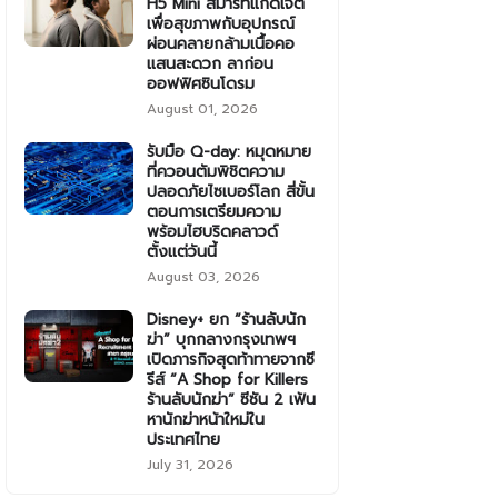
H5 Mini สมาร์ทแก็ดเจ็ต
เพื่อสุขภาพกับอุปกรณ์
ผ่อนคลายกล้ามเนื้อคอ
แสนสะดวก ลาก่อน
ออฟฟิศซินโดรม
August 01, 2026
รับมือ Q-day: หมุดหมาย
ที่ควอนตัมพิชิตความ
ปลอดภัยไซเบอร์โลก สี่ขั้น
ตอนการเตรียมความ
พร้อมไฮบริดคลาวด์
ตั้งแต่วันนี้
August 03, 2026
Disney+ ยก “ร้านลับนัก
ฆ่า” บุกกลางกรุงเทพฯ
เปิดภารกิจสุดท้าทายจากซี
รีส์ “A Shop for Killers
ร้านลับนักฆ่า” ซีซัน 2 เฟ้น
หานักฆ่าหน้าใหม่ใน
ประเทศไทย
July 31, 2026