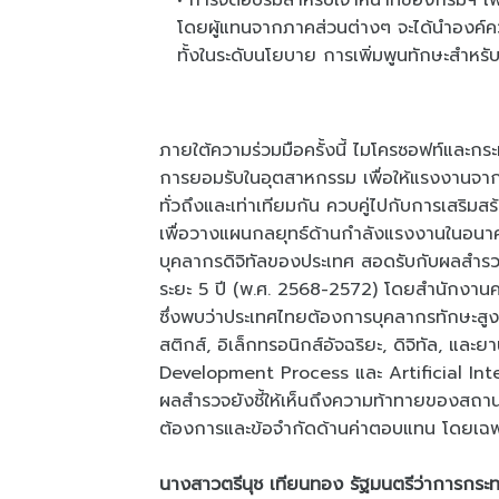
การจัดอบรมสำหรับเจ้าหน้าที่ของกรมฯ เพ
โดยผู้แทนจากภาคส่วนต่างๆ จะได้นำองค์ควา
ทั้งในระดับนโยบาย การเพิ่มพูนทักษะสำหรั
ภายใต้ความร่วมมือครั้งนี้ ไมโครซอฟท์และก
การยอมรับในอุตสาหกรรม เพื่อให้แรงงานจากทุ
ทั่วถึงและเท่าเทียมกัน ควบคู่ไปกับการเสริ
เพื่อวางแผนกลยุทธ์ด้านกำลังแรงงานในอ
บุคลากรดิจิทัลของประเทศ สอดรับกับผลสำร
ระยะ 5 ปี (พ.ศ. 2568-2572) โดยสำนักงานค
ซึ่งพบว่าประเทศไทยต้องการบุคลากรทักษะสู
สติกส์, อิเล็กทรอนิกส์อัจฉริยะ, ดิจิทัล, แ
Development Process และ Artificial Intel
ผลสำรวจยังชี้ให้เห็นถึงความท้าทายของสถา
ต้องการและข้อจำกัดด้านค่าตอบแทน โดยเฉพา
นางสาวตรีนุช เทียนทอง รัฐมนตรีว่าการก