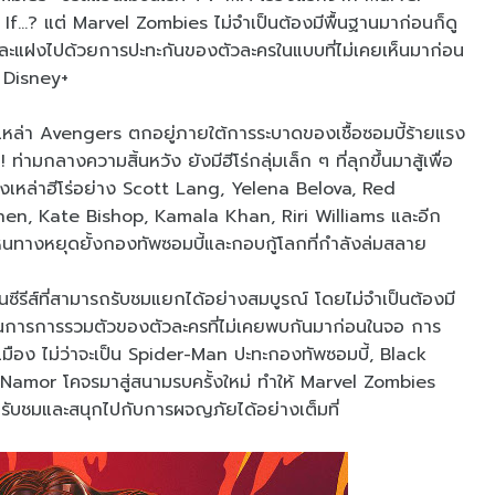
…? แต่ Marvel Zombies ไม่จำเป็นต้องมีพื้นฐานมาก่อนก็ดู
ดัน และแฝงไปด้วยการปะทะกันของตัวละครในแบบที่ไม่เคยเห็นมาก่อน
 Disney+
่เหล่า Avengers ตกอยู่ภายใต้การระบาดของเชื้อซอมบี้ร้ายแรง
ามกลางความสิ้นหวัง ยังมีฮีโร่กลุ่มเล็ก ๆ ที่ลุกขึ้นมาสู้เพื่อ
หล่าฮีโร่อย่าง Scott Lang, Yelena Belova, Red
en, Kate Bishop, Kamala Khan, Riri Williams และอีก
าหนทางหยุดยั้งกองทัพซอมบี้และกอบกู้โลกที่กำลังล่มสลาย
ีรีส์ที่สามารถรับชมแยกได้อย่างสมบูรณ์ โดยไม่จำเป็นต้องมี
เป็นการการรวมตัวของตัวละครที่ไม่เคยพบกันมาก่อนในจอ การ
องเมือง ไม่ว่าจะเป็น Spider-Man ปะทะกองทัพซอมบี้, Black
amor โคจรมาสู่สนามรบครั้งใหม่ ทำให้ Marvel Zombies
มารถรับชมและสนุกไปกับการผจญภัยได้อย่างเต็มที่