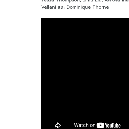
Tessa Thompson, Simu Liu, Awkwafina, 
Vellani และ Dominique Thorne