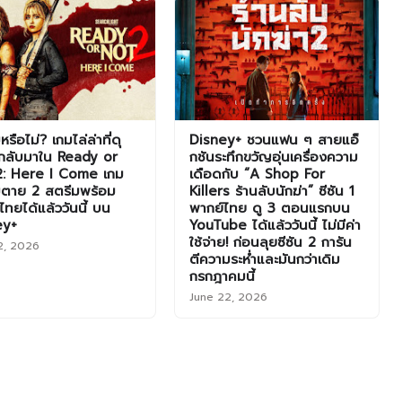
รือไม่? เกมไล่ล่าที่ดุ
Disney+ ชวนแฟน ๆ สายแอ็
กลับมาใน Ready or
กชันระทึกขวัญอุ่นเครื่องความ
2: Here I Come เกม
เดือดกับ “A Shop For
มตาย 2 สตรีมพร้อม
Killers ร้านลับนักฆ่า” ซีซัน 1
ไทยได้แล้ววันนี้ บน
พากย์ไทย ดู 3 ตอนแรกบน
ey+
YouTube ได้แล้ววันนี้ ไม่มีค่า
ใช้จ่าย! ก่อนลุยซีซัน 2 การัน
2, 2026
ตีความระห่ำและมันกว่าเดิม
กรกฎาคมนี้
June 22, 2026