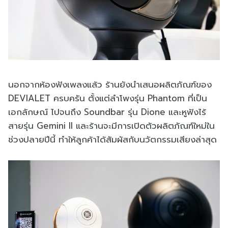
นอกจากห้องฟังเพลงแล้ว ร้านยังนำเสนอผลิตภัณฑ์ของ
DEVIALET ครบครัน ตั้งแต่ลำโพงรุ่น Phantom ที่เป็น
เอกลักษณ์ ไปจนถึง Soundbar รุ่น Dione และหูฟังไร้
สายรุ่น Gemini II และร้านจะมีการเปิดตัวผลิตภัณฑ์ใหม่ใน
ช่วงปลายปีนี้ ทำให้ลูกค้าได้สัมผัสกับนวัตกรรมเสียงล่าสุด