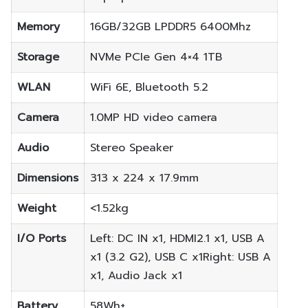
Memory
16GB/32GB LPDDR5 6400Mhz
Storage
NVMe PCIe Gen 4×4 1TB
WLAN
WiFi 6E, Bluetooth 5.2
Camera
1.0MP HD video camera
Audio
Stereo Speaker
Dimensions
313 x 224 x 17.9mm
Weight
<1.52kg
I/O Ports
Left: DC IN x1, HDMI2.1 x1, USB A
x1 (3.2 G2), USB C x1Right: USB A
x1, Audio Jack x1
Battery
58Wh+