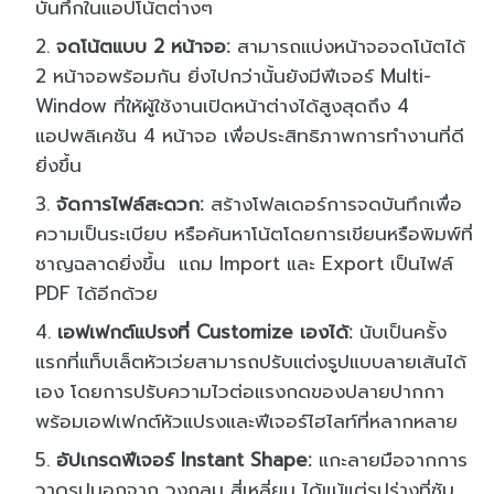
บันทึกในแอปโน้ตต่างๆ
จดโน้ตแบบ 2 หน้าจอ:
สามารถแบ่งหน้าจอจดโน้ตได้
2 หน้าจอพร้อมกัน ยิ่งไปกว่านั้นยังมีฟีเจอร์ Multi-
Window ที่ให้ผู้ใช้งานเปิดหน้าต่างได้สูงสุดถึง 4
แอปพลิเคชัน 4 หน้าจอ เพื่อประสิทธิภาพการทำงานที่ดี
ยิ่งขึ้น
จัดการไฟล์สะดวก:
สร้างโฟลเดอร์การจดบันทึกเพื่อ
ความเป็นระเบียบ หรือค้นหาโน้ตโดยการเขียนหรือพิมพ์ที่
ชาญฉลาดยิ่งขึ้น แถม Import และ Export เป็นไฟล์
PDF ได้อีกด้วย
เอฟเฟกต์แปรงที่ Customize เองได้:
นับเป็นครั้ง
แรกที่แท็บเล็ตหัวเว่ยสามารถปรับแต่งรูปแบบลายเส้นได้
เอง โดยการปรับความไวต่อแรงกดของปลายปากกา
พร้อมเอฟเฟกต์หัวแปรงและฟีเจอร์ไฮไลท์ที่หลากหลาย
อัปเกรดฟีเจอร์ Instant Shape:
แกะลายมือจากการ
วาดรูปนอกจาก วงกลม สี่เหลี่ยม ได้แม้แต่รูปร่างที่ซับ