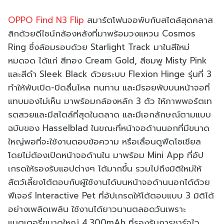
OPPO Find N3 Flip
สมาร์ตโฟนจอพับกับสไตล์สุดคลาส
สิกด้วยดีไซน์กล้องหลังที่มาพร้อมวงแหวน Cosmos
Ring ซึ่งล้อมรอบด้วย Starlight Track มาในสีใหม่
หมดจด ได้แก่ สีทอง Cream Gold, สีชมพู Misty Pink
และสีดำ Sleek Black ด้วยระบบ Flexion Hinge รุ่นที่ 3
ทำให้พับเปิด-ปิดลื่นไหล ทนทาน และมีรอยพับบนหน้าจอที่
แทบมองไม่เห็น มาพร้อมกล้องหลัก 3 ตัว ให้ภาพพอร์ตเท
รตสวยและมีสไตล์ที่สุดในตลาด และมีเอกลักษณ์ตามแบบ
ฉบับของ Hasselblad ในขณะที่หน้าจอด้านนอกที่มีขนาด
ใหญ่พอที่จะใช้งานตอบข้อความ หรือเลื่อนดูฟีดโซเชียล
โดยไม่ต้องเปิดหน้าจอด้านใน มาพร้อม Mini App ที่อัป
เกรดให้รองรับแอปต่างๆ ได้มากขึ้น รวมไปถึงมิติใหม่ให้
สัตว์เลี้ยงโต้ตอบกับผู้ใช้งานได้บนหน้าจอด้านนอกได้ด้วย
ฟีเจอร์ Interactive Pet ที่อัปเกรดให้โต้ตอบแบบ 3 มิติได้
อย่างเพลิดเพลิน ใช้งานได้ยาวนานตลอดวันเพราะ
แบตเตอรี่ขนาดใหญ่ 4,300mAh ที่รองรับการชาร์จไว