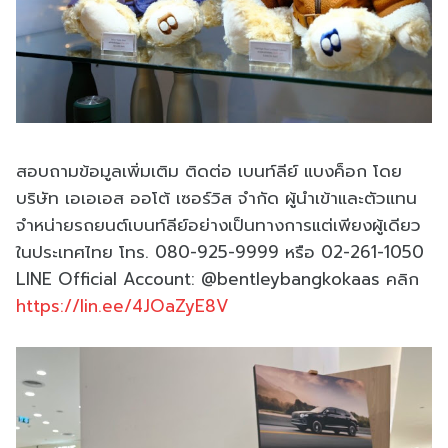
สอบถามข้อมูลเพิ่มเติม ติดต่อ เบนท์ลีย์ แบงค็อก โดย
บริษัท เอเอเอส ออโต้ เซอร์วิส จำกัด ผู้นำเข้าและตัวแทน
จำหน่ายรถยนต์เบนท์ลีย์อย่างเป็นทางการแต่เพียงผู้เดียว
ในประเทศไทย โทร. 080-925-9999 หรือ 02-261-1050
LINE Official Account: @bentleybangkokaas คลิก
https://lin.ee/4JOaZyE8V