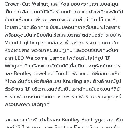
Crown-Cut Walnut, และ Koa มอบความเงาแบบละมุน
เป็นทางเลือกแทนไม้วีเนียร์แบบมันเงา และยังเพลิดเพลินไป
กับตัวเลือกเฉดสีรองและการแบ่งเฉดสีกว่าอีก 15 เฉดสี
โดยสามารถเลือกการเย็บแบบคอนทราสต์บนเบาะโดยสาร
พร้อมชุดแป้นเหยียบคันเร่งและเบรกสไตล์สปอร์ต ระบบไฟ
Mood Lighting หลากสีสรรเพื่อสร้างบรรยากาศภายใน
ห้องโดยสาร พวงมาลัยแบบทูโทน และออปชันพิเศษอื่นๆ
อาทิ LED Welcome Lamps ไฟต้อนรับโลโก้รูป ‘B’
Winged ที่จะเรืองแสงอัตโนมัติเมื่อเปิดประตูห้องโดยสาร
และ Bentley Jewelled Torch ไฟฉายเบนท์ลีย์ขนาดเล็ก
ที่โดดเด่นด้วยผิวสัมผัสแบบ Knurling และ สัญลักษณ์รูป
ตัวอักษร ‘B’ บริเวณเลนส์อันเป็นเอกลักษณ์ของเบนท์ลีย์
ชาร์จไฟอย่างง่ายดายผ่านช่องชาร์จไฟบริเวณช่องจุดบุหรี่
พร้อมพกพาไปได้ทุกที่
เอเอเอสฯ เปิดรับคำสั่งจอง Bentley Bentayga ราคาเริ่ม
ต้นที่ 13.7 ล้านบาท และ Bentley Flying Spur ราคาเริ่ม