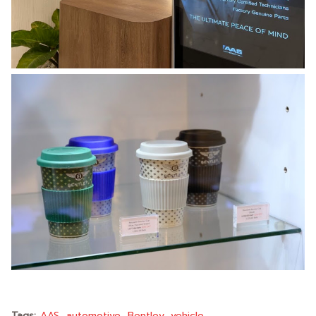
Tags:
AAS
automotive
Bentley
vehicle