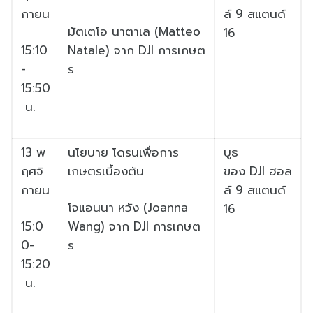
กายน
ล์
9
สแตนด์
มัตเตโอ นาตาเล (
Matteo
16
15:10
Natale)
จาก
DJI
การเกษต
-
ร
15:50
น.
13
พ
นโยบาย
โดรนเพื่อการ
บูธ
ฤศจิ
เกษตรเบื้
องต้น
ของ
DJI
ฮอล
กายน
ล์
9
สแตนด์
โจแอนนา หวัง (
Joanna
16
15:0
Wang)
จาก
DJI
การเกษต
0-
ร
15:20
น.