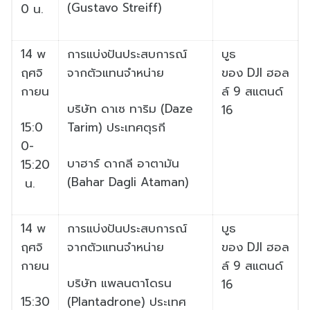
(
Gustavo Streiff)
0
น.
14
พ
การแบ่งปันประสบการณ์
บูธ
ฤศจิ
จากตั
วแทนจำหน่าย
ของ
DJI
ฮอล
กายน
ล์
9
สแตนด์
บริษัท ดาเซ ทาริม (
Daze
16
15:0
Tarim)
ประเทศตุรกี
0-
บาฮาร์ ดากลี อาตามัน
15:20
(
Bahar Dagli Ataman)
น.
14
พ
การแบ่งปันประสบการณ์
บูธ
ฤศจิ
จากตั
วแทนจำหน่าย
ของ
DJI
ฮอล
กายน
ล์
9
สแตนด์
บริษัท แพลนตาโดรน
16
15:30
(
Plantadrone)
ประเทศ