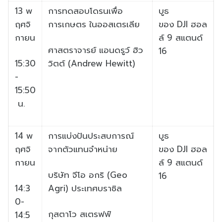
13
พ
การทดสอบโดรนเพื่อ
บูธ
ฤศจิ
การเกษตร
ในออ
สเตรเลีย
ของ
DJI
ฮอล
กายน
ล์
9
สแตนด์
ศาสตราจารย์ แอนดรูว์ ฮิว
16
15:30
วิตต์ (
Andrew Hewitt)
-
15:50
น.
14
พ
การแบ่งปันประสบการณ์
บูธ
ฤศจิ
จากตั
วแทนจำหน่าย
ของ
DJI
ฮอล
กายน
ล์
9
สแตนด์
บริษัท จีโอ อกริ (
Geo
16
14:3
Agri)
ประเทศบราซิล
0-
กุสตาโว สเตรฟฟ์
14:5