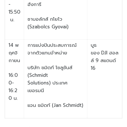
-
ฮังการี
15:50
ซาบอล์กส์ กโยไว
น.
(
Szabolcs Gyovai)
14
พ
การแบ่งปันประสบการณ์
บูธ
ฤศจิ
จากตั
วแทนจำหน่าย
ของ
DJI
ฮอล
กายน
ล์
9
สแตนด์
บริษัท ชมิดท์ โซลูชันส์
16
16:0
(
Schmidt
0-
Solutions)
ประเทศ
16:2
เยอรมนี
0
น.
แจน ชมิดท์ (
Jan Schmidt)