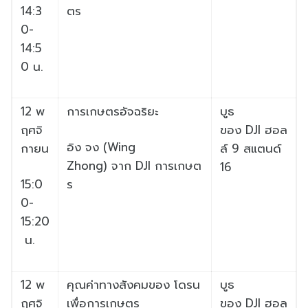
14:3
ตร
0-
14:5
0
น.
12
พ
การเกษตรอัจฉริยะ
บูธ
ฤศจิ
ของ
DJI
ฮอล
อิง จง (
Wing
กายน
ล์
9
สแตนด์
Zhong)
จาก
DJI
การเกษต
16
15:0
ร
0-
15:20
น.
12
พ
คุณค่าทางสังคมของ
โดรน
บูธ
ฤศจิ
เพื่
อการเกษตร
ของ
DJI
ฮอล