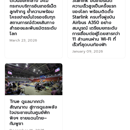
ตะวันออกกลาง จะไม่
Starlink อินเทอร์เน็ต
กระทบบริการอินเทอร์เน็ต
ความเร็วสูงเป็นครั้งแรก
ลูกค้าทรู ย้ำความพร้อม
ของโลก พร้อมติดตั้ง
โครงข่ายมั่นใจรองรับทุก
Starlink ครบทั้งฝูงบิน
สถานการณ์ด้วยเส้นทาง
Airbus A350 อย่าง
สำรองและพันธมิตรระดับ
สมบูรณ์ เตรียมยกระดับ
โลก
การเชื่อมต่อผู้โดยสารกว่า
11 ล้านคนผ่าน Wi-Fi ที่
March 23, 2026
เร็วที่สุดบนท้องฟ้า
January 09, 2026
True ดูแลมากกว่า
สัญญาณ สู่การดูแลพลัง
ใจประชาชนในศูนย์พัก
พิงฯ ชายแดนไทย–
กัมพูชา