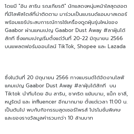
โดยมี "อิน สาริน รณเกียรติ" นักแสดงหนุ่มหน้าใสสุดฮอต
ที่มีไลฟ์สไตล์ที่น่าติดตาม มาร่วมเป็นแบรนด์แอมบาสเดอร์
พร้อมแชร์ประสบการณ์การใช้เครื่องดูดฝุ่นรุ่นใหม่ของ
Gaabor ผ่านแคมเปญ Gaabor Dust Away #ลาฝุ่นได้
สักที ซึ่งแคมเปญเริ่มตั้งแต่วันที่ 20-22 มิถุนายน 2566
บนแพลตฟอร์มออนไลน์ TikTok, Shopee และ Lazada
ซึ่งในวันที่ 20 มิถุนายน 2566 ทางแบรนด์ได้จัดงานไลฟ์
แคมเปญ Gaabor Dust Away #ลาฝุ่นได้สักที บน
Tiktok นำทีมโดย อิน สาริน, ชาคริต แย้มนาม, แน็ก ชาลี,
หนูรัตน์ และ influencer อีกมากมาย ตั้งแต่เวลา 11:00 น.
เป็นต้นไป พบกับกิจกรรมสุดเซอร์ไพรส์ โปรโมชั่นพิเศษ
และของรางวัลมูลค่ารวมกว่า 10 ล้านบาท