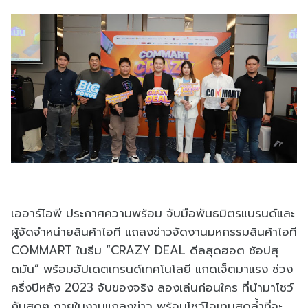
เออาร์ไอพี ประกาศความพร้อม จับมือพันธมิตรแบรนด์และ
ผู้จัดจำหน่ายสินค้าไอที แถลงข่าวจัดงานมหกรรมสินค้าไอที
COMMART ในธีม “CRAZY DEAL ดีลสุดฮอต ช้อปสุ
ดมัน” พร้อมอัปเดตเทรนด์เทคโนโลยี แกดเจ็ตมาแรง ช่วง
ครึ่งปีหลัง 2023 จับของจริง ลองเล่นก่อนใคร ที่นำมาโชว์
กันสดๆ ภายในงานแถลงข่าว พร้อมโชว์ไอเทมสุดล้ำที่จะ