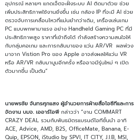
อุปกรณ์ หลายๆ แกดเจ็ตจะฝั่งระบบ AI ติดมาด้วย ช่วย
เพิ่มประสิทธิภาพใช้งานยิ่งขึ้น เช่น กล้อง IP ที่จะมี AI ช่วย
ตรวจจับการเคลื่อนไหวที่แม่นยำกว่าเดิม, เครื่องเล่นเกม
PC แบบพกพามาแรง อย่าง Handheld Gaming PC ที่มี
ประสิทธิภาพสูง ราคาที่เข้าถึงได้ กำลังสร้างความสนใจให้
กับกลุ่มคอเกม และการกลับมาของ แว่น AR/VR ผลพ่วง
มาจาก Vistion Pro ของ Apple อาจส่งผลให้แว่น VR
หรือ AR/VR กลับมาบูมอีกครั้ง หรืออาจมีรุ่นใหม่ ๆ เปิด
ตัวมากขึ้น เป็นต้น”
นายพรชัย จันทรศุภแสง ผู้อำนวยการฝ่ายสื่อไอซีทีและการ
จัดงาน บมจ. เออาร์ไอพี
กล่าวว่า “งาน COMMART
CRAZY DEAL รวมกับพันธมิตรแบรนด์ไอทีชั้นนำ อาทิ
ACE, Advice, AMD, B2S, OfficeMate, Banana, E-
Quip, EPSON, iStudio by SPVI, IT CITY, J.I.B, MSI,