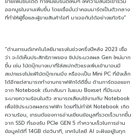
ขายเพิ่มขึ้นได้ดี ทำให้มีแบรนด์ใหม่ๆ ให้ความสนใจเข้าร่วม
ออกบูธในงานเพิ่มขึ้น โดยเชื่อมั่นว่าคอมมาร์ตเป็นตัวกลาง
ที่ทำให้ผู้ซื้อและผู้ขายสินค้าไอที มาเจอกันได้อย่างแท้จริง”
“ด้านเทรนด์เทคโนโลยีมาแรงในช่วงครึ่งปีหลัง 2023 เชื่อ
ว่า จะได้เห็นประสิทธิภาพของ ชิปประมวลผล Gen ใหม่มาก
ขึ้น เช่น โน้ตบุ๊กบางเบาที่ใส่สเปกตัวแรงเพิ่มเข้ามาจนมี
สเปกแรงไม่แพ้โน้ตบุ๊กเกมมิ่ง หรือจะเป็น Mini PC ที่ยังเล็ก
ได้อีกแต่สามารถทำงานกราฟฟิกได้ดีขึ้น ด้านการ์ดจอแยก
จาก Notebook เริ่มกลับมา ในแบบ Boxset ที่มีระบบ
ระบายความร้อนในตัว สามารถเสียบใช้งานกับ Notebook
เพื่อใช้ประมวลผลกราฟฟิก โดยที่ไม่ทำให้ Notebook เกิด
ความร้อน, เทรนด์ของการอ่านเขียนข้อมูลที่รวดเร็วมากขึ้น
จาก SSD ที่รองรับ PCIe GEN 5 ทำความเร็วในการอ่าน
ข้อมูลได้ที่ 14GB ต่อวินาที, เทคโนโลยี AI จะฝังอยู่ในทุก