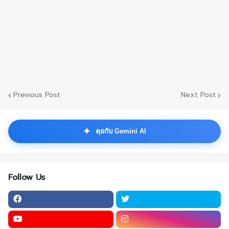
Previous Post
Next Post
✦
คุยกับ Gemini AI
Follow Us