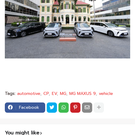
Tags:
automotive
CP
EV
MG
MG MAXUS 9
vehicle
Facebook
You might like