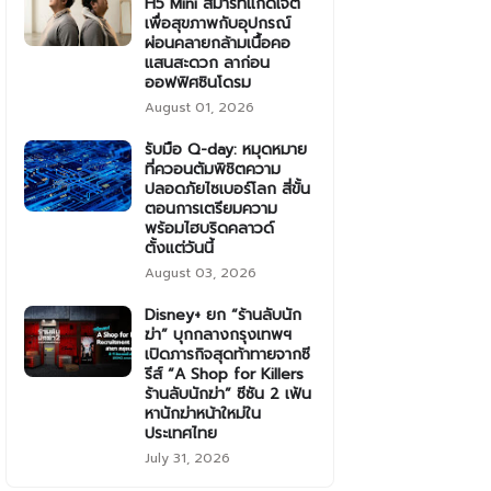
H5 Mini สมาร์ทแก็ดเจ็ต
เพื่อสุขภาพกับอุปกรณ์
ผ่อนคลายกล้ามเนื้อคอ
แสนสะดวก ลาก่อน
ออฟฟิศซินโดรม
August 01, 2026
รับมือ Q-day: หมุดหมาย
ที่ควอนตัมพิชิตความ
ปลอดภัยไซเบอร์โลก สี่ขั้น
ตอนการเตรียมความ
พร้อมไฮบริดคลาวด์
ตั้งแต่วันนี้
August 03, 2026
Disney+ ยก “ร้านลับนัก
ฆ่า” บุกกลางกรุงเทพฯ
เปิดภารกิจสุดท้าทายจากซี
รีส์ “A Shop for Killers
ร้านลับนักฆ่า” ซีซัน 2 เฟ้น
หานักฆ่าหน้าใหม่ใน
ประเทศไทย
July 31, 2026