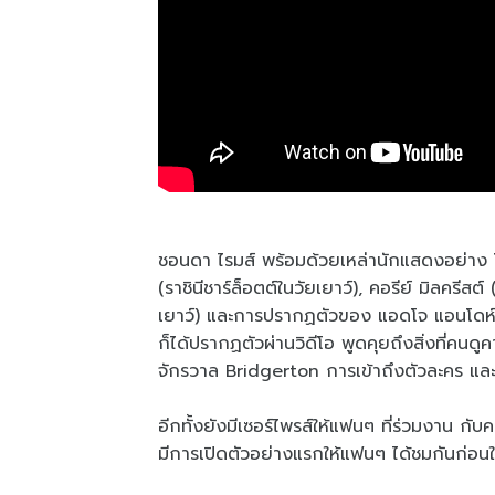
ชอนดา ไรมส์ พร้อมด้วยเหล่านักแสดงอย่าง โกล
(ราชินีชาร์ล็อตต์ในวัยเยาว์), คอรีย์ มิลครีสต์
เยาว์) และการปรากฏตัวของ แอดโจ แอนโดห์ (เ
ก็ได้ปรากฏตัวผ่านวิดีโอ พูดคุยถึงสิ่งที่คนดูคา
จักรวาล Bridgerton การเข้าถึงตัวละคร แ
อีกทั้งยังมีเซอร์ไพรส์ให้แฟนๆ ที่ร่วมงาน กับค
มีการเปิดตัวอย่างแรกให้แฟนๆ ได้ชมกันก่อน