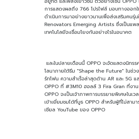
อยู่ที่ดี และพลังเยาวชน ตัวอย่างเช่น OPPO
การแสดงผลถึง 766 โปรไฟล์ มอบทางออกให้แ
ดำเนินการมาอย่างยาวนานเพื่อส่งเสริมคนรุ่น
Renovators Emerging Artists ซึ่งเป็นแพลตฟอ
เทคโนโลยีจะเชื่อมโยงกันอย่างไรในอนาคต
และในปลายเดือนนี้ OPPO จะจัดแสดงนิทรร
โลนาภายใต้ธีม "Shape the Future" ในช
ร์ทโฟน ความสำเร็จล่าสุดด้าน AR และ 5G และเ
OPPO ที่ #3M10 ฮอลล์ 3 Fira Gran ที่งาน M
OPPO จะเป็นเจ้าภาพการบรรยายพิเศษในเวลา 
เข้าเยี่ยมชมได้ที่บูธ OPPO สำหรับผู้ที่ไม
เชียล YouTube ของ OPPO