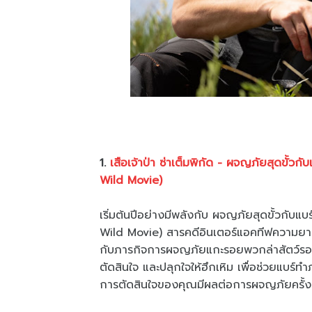
1.
เสือเจ้าป่า ซ่าเต็มพิกัด - ผจญภัยสุดขั้ว
Wild Movie)
เริ่มต้นปีอย่างมีพลังกับ ผจญภัยสุดขั้วกับแ
Wild Movie) สารคดีอินเตอร์แอคทีฟความยาว 
กับภารกิจการผจญภัยแกะรอยพวกล่าสัตว์รอบเข
ตัดสินใจ และปลุกใจให้ฮึกเหิม เพื่อช่วยแบร์ท
การตัดสินใจของคุณมีผลต่อการผจญภัยครั้งนี้ 