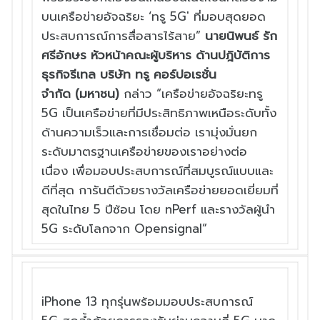
บนเครือข่
ายอัจฉริยะ ‘ทรู 5G' ที่มอบสุดยอด
ประสบการณ์การสื่
อสารไร้สาย”
นายนิพนธ์ รัก
ศรีอักษร หัวหน้าคณะผู้บริหาร ด้านปฎิบัติการ
ธุรกิจรีเทล บริษัท ทรู คอร์ปอเรชั่น
จำกัด
(
มหาชน
)
กล่าว “เครือข่ายอัจฉริยะทรู
5G เป็นเครือข่ายที่มีประสิทธิ
ภาพเหนือระดับทั้ง
ด้านความเร็
วและการเชื่อมต่อ เรามุ่งมั่นยก
ระดับมาตรฐานเครื
อข่ายของเราอย่างต่อ
เนื่อง เพื่
อมอบประสบการณ์ที่สมบูรณ์
แบบและ
ดีที่สุด การันตีด้
วยรางวัลเครือข่ายยอดเยี่ยมที่
สุดในไทย 5 ปีซ้อน โดย nPerf และรางวัลผู้นำ
5G ระดับโลกจาก Opensignal”
iPhone 13 ทุกรุ่นพร้อมมอบประสบการณ์