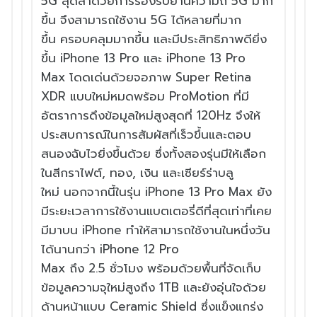
5G สุดล้ำด้วยการรองรับย่
านความถี่ 5G มาก
ขึ้น จึ
งสามารถใช้งาน 5G ได้หลายที่
มาก
ขึ้น ครอบคลุมมากขึ้น และมี
ประสิทธิภาพดียิ่ง
ขึ้น iPhone 13 Pro และ iPhone 13 Pro
Max โดดเด่นด้วยจอภาพ Super Retina
XDR แบบใหม่หมดพร้อม ProMotion
ที่มี
อัตราการดึงข้อมูลใหม่สู
งสุดที่ 120Hz จึงให้
ประสบการณ์
ในการสัมผัสที่เร็วขึ้
นและตอบ
สนองฉับไวยิ่งขึ้นด้วย
ซึ่งทั้งสองรุ่นมีให้เลือก
ในสี
กราไฟต์, ทอง, เงิน และเซียร์ร่
าบลู
ใหม่ นอกจากนี้ในรุ่น
iPhone 13 Pro Max ยัง
มีระยะเวลาการใช้
งานแบตเตอรี่ดีที่สุดเท่าที่
เคย
มีมาบน iPhone ทำให้
สามารถใช้งานในหนึ่งวัน
ได้
นานกว่า iPhone 12 Pro
Max ถึง 2.5 ชั่วโมง พร้อมด้
วยพื้นที่จัดเก็บ
ข้อมูลความจุ
ใหม่สูงถึง 1TB และยังอุ่นใจด้
วย
ด้านหน้าแบบ Ceramic Shield ซึ่งแข็งแกร่ง