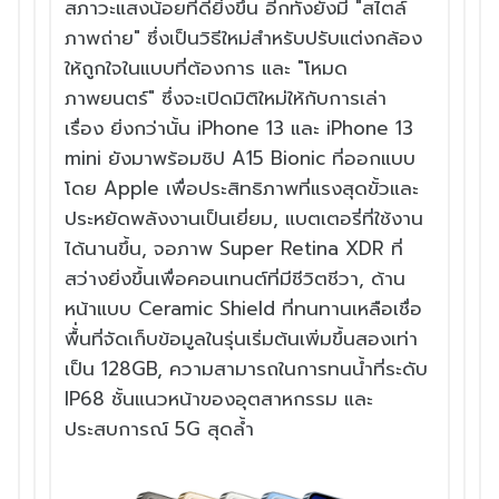
สภาวะแสงน้อยที่
ดียิ่งขึ้น อีกทั้งยังมี "สไตล์
ภาพถ่าย" ซึ่งเป็นวิธีใหม่สำหรั
บปรับแต่งกล้อง
ให้ถูกใจในแบบที่
ต้องการ และ "โหมด
ภาพยนตร์" ซึ่
งจะเปิดมิติใหม่ให้กับการเล่
า
เรื่อง ยิ่งกว่านั้น iPhone 13 และ iPhone 13
mini ยังมาพร้อมชิป A15 Bionic ที่ออกแบบ
โดย Apple เพื่
อประสิทธิภาพที่แรงสุดขั้
วและ
ประหยัดพลังงานเป็นเยี่ยม,
แบตเตอรี่ที่ใช้งาน
ได้นานขึ้น,
จอภาพ Super Retina XDR ที่
สว่างยิ่งขึ้นเพื่
อคอนเทนต์ที่มีชีวิตชีวา, ด้
าน
หน้าแบบ Ceramic Shield ที่ทนทานเหลือเชื่อ
พื้่
นที่จัดเก็บข้อมูลในรุ่นเริ่มต้
นเพิ่มขึ้นสองเท่า
เป็น 128GB,
ความสามารถในการทนน้ำที่ระดับ
IP68 ชั้นแนวหน้าของอุตสาหกรรม
และ
ประสบการณ์ 5G สุดล้ำ