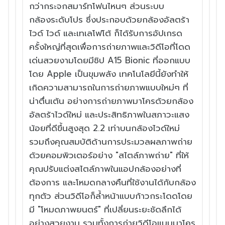
กว่
ากระจกสมาร์ทโฟนไหนๆ ส่
วนระบบ
กล้องระดับโปร ซึ่
งประกอบด้วยกล้องอัลตร้า
ไวด์
ไวด์ และเทเลโฟโต้ ก็ได้รั
บการอัปเกรด
ครั้งใหญ่ที่สุดเพื่
อการถ่ายภาพและวิดีโอที่โดด
เด่
นสวยงามโดยมีชิป A15 Bionic ที่ออกแบบ
โดย Apple เป็
นขุมพลัง เทคโนโลยีนี้ยังทำให้
เกิดความสามารถในการถ่
ายภาพแบบใหม่ๆ ที่
น่าตื่นเต้น
อย่างการถ่ายภาพมาโครด้วยกล้
อง
อัลตร้าไวด์ใหม่ และประสิทธิ
ภาพในสภาวะแสง
น้อยที่ดีขึ้นสู
งสุด 2.2 เท่าบนกล้องไวด์ใหม่
รวมถึงคุณสมบัติด้
านการประมวลผลภาพถ่าย
ด้วยคอมพิ
วเตอร์อย่าง "สไตล์ภาพถ่าย" ที่
ให้
คุณปรับแต่งสไตล์ภาพในแอปกล้
องอย่างที่
ต้องการ
และโหมดกลางคืนที่ใช้งานได้กั
บกล้อง
ทุกตัว ส่วนวิดีโอก็ล้ำ
หน้าแบบก้าวกระโดดโดย
มี "
โหมดภาพยนตร์" ที่เปลี่ยนระยะชั
ดลึกได้
อย่างสวยงาม รวมทั้
งการถ่ายวิดีโอแบบมาโคร