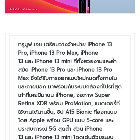
ทรูมูฟ
เอช
เตรียมวางจำหน่าย
iPhone 13
Pro, iPhone 13 Pro Max, iPhone
13
และ
iPhone 13 mini
ที่ทั้งสวยงามและล้ำ
สมัย
iPhone 13 Pro
และ
iPhone 13 Pro
Max
ซึ่งได้รับการออกแบบใหม่
หมดทั้งภายใน
และภายนอก
มาพร้
อมกับระบบกล้องที่โปรที่สุด
เท่
าที่เคยมีมาบน
iPhone,
จอภาพ
Super
Retina XDR
พร้อม
ProMotion,
แบตเตอรี่
ที่
ใช้งานได้นานขึ้น
,
ชิป
A15 Bionic
ที่ออกแบบ
โดย
Apple
พร้
อม
GPU
แบบ
5-core
และ
ประสบการณ์
5G
สุดล้ำ
ส่วน
iPhone
13
และ
iPhone 13 mini
โดดเด่นด้วยระบบ