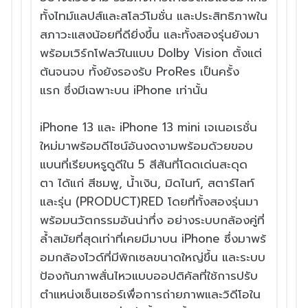
ทั้งไทม์
แลปส์และสโลว์โมชั่น และประสิทธิภาพใน
สภาวะแสงน้อยที่
ดียิ่งขึ้น และทั้งสองรุ่นยั
งมา
พร้อมเวิร์กโฟลว์ในแบบ Dolby Vision ตั้งแต่
ต้นจนจบ ทั้งยังรองรับ
ProRes เป็นครั้ง
แรก ซึ่งมี
เฉพาะบน iPhone เท่านั้น
iPhone 13 และ iPhone 13 mini เจเนอเรชั่น
ใหม่มาพร้อมดี
ไซน์อันงดงามพร้อมด้วยขอบ
แบนที่
เรียบหรูดูดีใน 5 สีสันที่
โดดเด่นสะดุด
ตา ได้แก่ สีชมพู,
น้ำเงิน, มิดไนท์, สตาร์ไลท์
และรุ่น (PRODUCT)RED โดยที่ทั้งสองรุ่นมา
พร้อมนวั
ตกรรมอันน่าทึ่ง อย่างระบบกล้
องคู่ที่
ล้ำสมัยที่สุดเท่าที่
เคยมีมาบน iPhone ซึ่งมาพร้
อมกล้องไวด์ที่มีพิกเซลขนาดใหญ่
ขึ้น และระบบ
ป้องกันภาพสั่
นไหวแบบออปติคัลที่ใช้การปรั
บ
ตำแหน่งเซ็นเซอร์เพื่อการถ่
ายภาพและวิดีโอใน