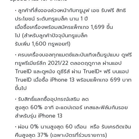
ลูกค้าที่สั่งจองล่วงหน้ากับทรู
มูฟ เอช รับฟรี สิทธิ
ประโยชน์
ระดับทรูแบล็ค นาน 1 ปี
เมื่อซื้อเครื่องพร้อมสมัครแพ็
กเกจ 1,699 ขึ้น
ไป (สำหรับลูกค้
าปัจจุบันทรูแบล็ค
รับเพิ่ม 1,600 ทรูพอยท์)
ครบเครื่องบอลทุกแมตช์และบันเทิ
งเต็มรูปแบบ ดูฟรี
ทรูพรีเมียร์ลีก 2021/22 ตลอดฤดูกาล ผ่านแอป
TrueID และดูหนัง ดูซีรีส์ ผ่าน TrueID+ ฟรี บนแอป
TrueID เมื่อซื้อ iPhone 13 พร้อมแพ็กเกจ 699 บาท
ขึ้นไป
รับสิทธิ์แลกซื้ออุปกรณ์เสริม
ลด
สูงสุด 60% อาทิ อะแดปเตอร์
เคสและฟิล์มกันรอย
สำหรับรุ่น iPhone 13
ผ่อน 0% นานสูงสุด 60 เดือน
หรือ รับเครดิตเงิน
คืนสูงสุด
37% (เฉพาะบัตรที่ร่วมรายการ)