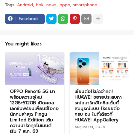
Tags:
Android
bbk
news
oppo
smartphone
Facebook
You might like
OPPO Reno16 5G มา
เชื่อมต่อไร้ขีดจำกัด!
พร้อมความจุใหม่
HUAWEI ขยายประสบกา
12GB+512GB เปิดคอล
รณ์สมาร์ทอีโคซิสเต็มที่
เลกชันพร้อมเพื่อนซี้ไอคอ
สมบูรณ์แบบ ไร้รอยต่อ
นิกคนล่าสุด Pingu
ครบ จบ ในที่เดียวที่
Limited Edition เติม
HUAWEI AppGallery
ความน่ารักทุกโมเมนต์
August 04, 2026
เริ่ม 7 ส.ค. 69