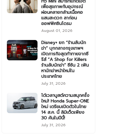
H5 Mini สมาร์ทแก็ดเจ็ต
เพื่อสุขภาพกับอุปกรณ์
ผ่อนคลายกล้ามเนื้อคอ
แสนสะดวก ลาก่อน
ออฟฟิศซินโดรม
August 01, 2026
Disney+ ยก “ร้านลับนัก
ฆ่า” บุกกลางกรุงเทพฯ
เปิดภารกิจสุดท้าทายจากซี
รีส์ “A Shop for Killers
ร้านลับนักฆ่า” ซีซัน 2 เฟ้น
หานักฆ่าหน้าใหม่ใน
ประเทศไทย
July 31, 2026
ได้เวลาบูสต์ความสนุกครั้ง
ใหม่! Honda Super-ONE
ใหม่ เตรียมเปิดตัวในไทย
14 ส.ค. นี้ ลิมิเต็ดเพียง
30 คันในปีนี้!
July 31, 2026