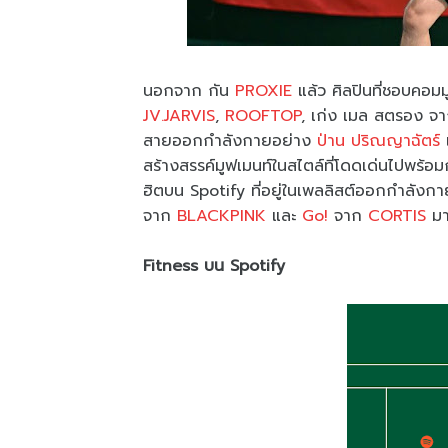
นอกจาก กัน
PROXIE
แล้ว ศิลปินที่ชอบคอมมู
JV.JARVIS
,
ROOFTOP
, เก่ง เมล สตรอง จ
สายออกกำลังกายอย่าง
ป่าน ปริณญาฉัตร์
สร้างสรรค์มูฟเมนท์ในสไตล์ที่โดดเด่นไปพร้อ
ฮิตบน Spotify ที่อยู่ในเพลลิสต์ออกกำลั
จาก
BLACKPINK
และ
Go!
จาก
CORTIS
มาท
Fitness บน Spotify