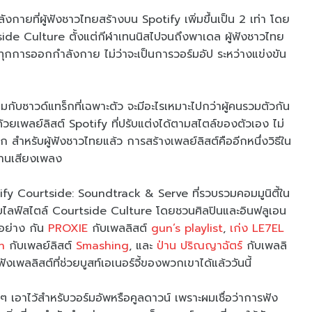
งกายที่ผู้ฟังชาวไทยสร้างบน Spotify เพิ่มขึ้นเป็น 2 เท่า โดย
ide Culture ตั้งแต่กีฬาเทนนิสไปจนถึงพาเดล ผู้ฟังชาวไทย
งทุกการออกกำลังกาย ไม่ว่าจะเป็นการวอร์มอัป ระหว่างแข่งขัน
มกับซาวด์แทร็กที่เฉพาะตัว จะมีอะไรเหมาะไปกว่าผู้คนรวมตัวกัน
า ด้วยเพลย์ลิสต์ Spotify ที่ปรับแต่งได้ตามสไตล์ของตัวเอง ไม่
ือก สำหรับผู้ฟังชาวไทยแล้ว การสร้างเพลย์ลิสต์คืออีกหนึ่งวิธีใน
่านเสียงเพลง
potify Courtside: Soundtrack & Serve ที่รวบรวมคอมมูนิตี้ใน
กับไลฟ์สไตล์ Courtside Culture โดยชวนศิลปินและอินฟลูเอน
อย่าง กัน
PROXIE
กับเพลลิสต์
gun’s playlist
,
เก่ง
LE7EL
n
กับเพลย์ลิสต์
Smashing
, และ
ป่าน ปริณญาฉัตร์
กับเพลลิ
ลลิสต์ที่ช่วยบูสท์เอเนอร์จี้ของพวกเขาได้แล้ววันนี้
เอาไว้สำหรับวอร์มอัพหรือคูลดาวน์ เพราะผมเชื่อว่าการฟัง