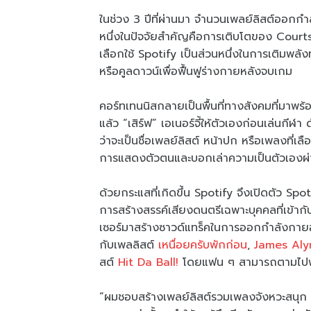
ในช่วง 3 ปีที่ผ่านมา จำนวนเพลย์ลิสต์ออกกำลั
หนึ่งในปัจจัยสำคัญคือการเติบโตของ Courts
เลือกใช้ Spotify เป็นส่วนหนึ่งในการเติมพลั
หรือคูลดาวน์เพื่อฟื้นฟูร่างกายหลังจบเกม
คอร์ทเทนนิสกลายเป็นพื้นที่ทางสังคมที่มาพร้อ
แล้ว “เสิร์ฟ” เอเนอร์จี้ให้ตัวเองก่อนเล่นกีฬ
ว่าจะเป็นชื่อเพลย์ลิสต์ หน้าปก หรือเพลงที่เล
การแสดงตัวตนและบอกเล่าความเป็นตัวเองผ
ด้วยกระแสที่เกิดขึ้น Spotify จึงเปิดตัว S
การสร้างสรรค์เสียงดนตรีเฉพาะบุคคลที่เข้า
เซอร์มาสร้างซาวด์แทร็คในการออกกำลังกาย
กับเพลลิสต์
เหนื่อยครับพักก่อน
,
James Aly
สต์
Hit Da Ball!
โดยแฟน ๆ สามารถตามไปฟังเพ
“ผมชอบสร้างเพลย์ลิสต์รวมเพลงจังหวะสนุก ๆ 