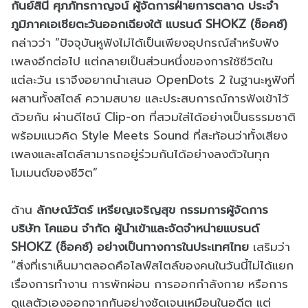
กันย์สินี ศุภภัทรกาญจน์ ผู้จัดการฝ่ายการตลาด ประจำ
ภูมิภาคเอเชียตะวันออกเฉียงใต้ แบรนด์ SHOKZ (ช็อคซ์)
กล่าวว่า “ปัจจุบันหูฟังไม่ได้เป็นเพียงอุปกรณ์สำหรับฟัง
เพลงอีกต่อไป แต่กลายเป็นส่วนหนึ่งของการใช้ชีวิตใน
แต่ละวัน เราจึงอยากนำเสนอ OpenDots 2 ในฐานะหูฟังที่
ผสานทั้งสไตล์ ความสบาย และประสบการณ์การฟังเข้าไว้
ด้วยกัน ผ่านดีไซน์ Clip-on ที่สวมใส่ได้อย่างเป็นธรรมชาติ
พร้อมแนวคิด Style Meets Sound ที่สะท้อนว่าทั้งเสียง
เพลงและสไตล์สามารถอยู่ร่วมกันได้อย่างลงตัวในทุก
โมเมนต์ของชีวิต”
ด้าน
ลักษณ์วัตร์ เหรียญเจริญสุข กรรมการผู้จัดการ
บริษัท โคแอน จำกัด ผู้นำเข้าและจัดจำหน่ายแบรนด์
SHOKZ (ช็อคซ์) อย่างเป็นทางการในประเทศไทย
เสริมว่า
“สิ่งที่เราเห็นมาตลอดคือไลฟ์สไตล์ของคนในวันนี้ไม่ได้แยก
เรื่องการทำงาน การพักผ่อน การออกกำลังกาย หรือการ
ดูแลตัวเองออกจากกันอย่างชัดเจนเหมือนในอดีต แต่