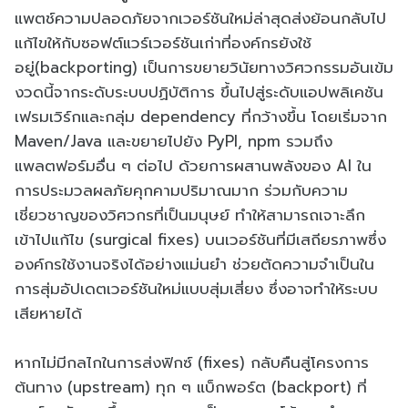
แพตช์ความปลอดภัยจากเวอร์ชันใหม่ล่าสุดส่งย้อนกลับไป
แก้ไขให้กับซอฟต์แวร์เวอร์ชันเก่าที่องค์กรยังใช้
อยู่(backporting) เป็นการขยายวินัยทางวิศวกรรมอันเข้ม
งวดนี้จากระดับระบบปฏิบัติการ ขึ้นไปสู่ระดับแอปพลิเคชัน
เฟรมเวิร์กและกลุ่ม dependency ที่กว้างขึ้น โดยเริ่มจาก
Maven/Java และขยายไปยัง PyPI, npm รวมถึง
แพลตฟอร์มอื่น ๆ ต่อไป ด้วยการผสานพลังของ AI ใน
การประมวลผลภัยคุกคามปริมาณมาก ร่วมกับความ
เชี่ยวชาญของวิศวกรที่เป็นมนุษย์ ทำให้สามารถเจาะลึก
เข้าไปแก้ไข (surgical fixes) บนเวอร์ชันที่มีเสถียรภาพซึ่ง
องค์กรใช้งานจริงได้อย่างแม่นยำ ช่วยตัดความจำเป็นใน
การสุ่มอัปเดตเวอร์ชันใหม่แบบสุ่มเสี่ยง ซึ่งอาจทำให้ระบบ
เสียหายได้
หากไม่มีกลไกในการส่งฟิกซ์ (fixes) กลับคืนสู่โครงการ
ต้นทาง (upstream) ทุก ๆ แบ็กพอร์ต (backport) ที่