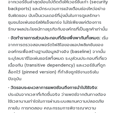
จากเวอร์ชันล่าสุดย้อนไปติดตั้งให้เวอร์ชันเก่า (security
backports) และมีกระบวนการแจ้งเตือนช่องโหว่อย่าง
รับผิดชอบ นับเป็นเวนเดอร์ที่มุ่งมั่นในการดูแลรักษา
ชุมชนโอเพ่นซอร์สให้แข็งแกร่ง ไม่ใช่เพียงแค่ต้องการ
รักษาผลประโยชน์ทางธุรกิจกับองค์กรที่เป็นลูกค้าเท่านั้น
จัดทำรายการส่วนประกอบที่ต้องพึ่งพากันทั้งหมด:
เริ่ม
จากการตรวจสอบพอร์ตโฟลิโอของแอปพลิเคชันของ
องค์กรเพื่อสร้างฐานข้อมูลอ้างอิง (baseline) จากนั้น
ระบุไลบรารีโอเพ่นซอร์สทั้งหมด ระบุส่วนประกอบที่เกี่ยว
เนื่องกัน (transitive dependency) และเวอร์ชันที่ถูก
ล็อกไว้ (pinned version) ที่กำลังถูกใช้งานจริงใน
ปัจจุบัน
วัดรอบระยะเวลาการแพตช์จนถึงการนำไปใช้จริง:
ประเมินจากเวลาที่เกิดขึ้นจริง ว่าแพตช์จากต้นทางต้อง
ใช้เวลานานเท่าใดในการผ่านระบบสแกนความปลอดภัย
ภายใน การทดสอบ คณะกรรมการพิจารณาความ