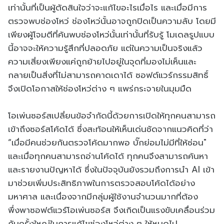
เท่านั้นที่เป็นผู้ตัดสินใจว่าจะแก้ไขอะไรเมื่อไร และเมื่อมีการ
ตรวจพบช่องโหว่ ช่องโหว่นั้นอาจถูกปิดเป็นความลับ โดยมี
เพียงผู้โจมตีที่ค้นพบช่องโหว่นั้นเท่านั้นที่รับรู้ โมเดลรูปแบบ
นี้อาจจะให้ความรู้สึกที่ปลอดภัย แต่ในความเป็นจริงแล้ว
ความเสี่ยงเพียงแค่ถูกย้ายไปอยู่ในจุดที่มองไม่เห็นและ
กลายเป็นสิ่งที่ไม่สามารถคาดเดาได้ ซอฟต์แวร์กรรมสิทธิ์
จึงเปิดโอกาสให้ช่องโหว่ต่าง ๆ แพร่กระจายในมุมมืด
โอเพ่นซอร์สเปลี่ยนข้อจำกัดนี้ด้วยการเปิดให้ทุกคนสามารถ
เข้าถึงซอร์สโค้ดได้ ซึ่งสะท้อนให้เห็นเด่นชัดจากแนวคิดที่ว่า
“เมื่อมีคนช่วยกันตรวจโค้ดมากพอ บั๊กย่อมไม่มีที่ให้ซ่อน"
และเมื่อทุกคนสามารถอ่านโค้ดได้ ทุกคนจึงสามารถค้นหา
และรายงานปัญหาได้ ซึ่งในปัจจุบันยังรวมถึงการนำ AI เข้า
มาช่วยเพิ่มประสิทธิภาพในการตรวจสอบโค้ดได้อย่าง
มหาศาล และเนื่องจากมีกลุ่มผู้ใช้งานจำนวนมากที่ต้อง
พึ่งพาซอฟต์แวร์โอเพ่นซอร์ส จึงเกิดเป็นแรงขับเคลื่อนร่วม
กันครั้งใหญ่ในการแก้ไขช่องโหว่ต่าง ๆ ให้หมดไป