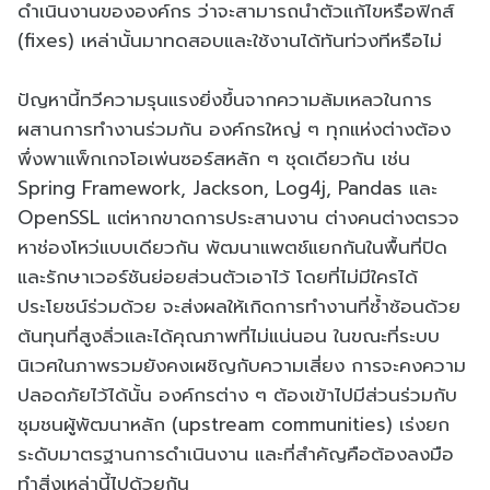
ดำเนินงานขององค์กร ว่าจะสามารถนำตัวแก้ไขหรือฟิกส์
(fixes) เหล่านั้นมาทดสอบและใช้งานได้ทันท่วงทีหรือไม่
ปัญหานี้ทวีความรุนแรงยิ่งขึ้นจากความล้มเหลวในการ
ผสานการทำงานร่วมกัน องค์กรใหญ่ ๆ ทุกแห่งต่างต้อง
พึ่งพาแพ็กเกจโอเพ่นซอร์สหลัก ๆ ชุดเดียวกัน เช่น
Spring Framework, Jackson, Log4j, Pandas และ
OpenSSL แต่หากขาดการประสานงาน ต่างคนต่างตรวจ
หาช่องโหว่แบบเดียวกัน พัฒนาแพตช์แยกกันในพื้นที่ปิด
และรักษาเวอร์ชันย่อยส่วนตัวเอาไว้ โดยที่ไม่มีใครได้
ประโยชน์ร่วมด้วย จะส่งผลให้เกิดการทำงานที่ซ้ำซ้อนด้วย
ต้นทุนที่สูงลิ่วและได้คุณภาพที่ไม่แน่นอน ในขณะที่ระบบ
นิเวศในภาพรวมยังคงเผชิญกับความเสี่ยง การจะคงความ
ปลอดภัยไว้ได้นั้น องค์กรต่าง ๆ ต้องเข้าไปมีส่วนร่วมกับ
ชุมชนผู้พัฒนาหลัก (upstream communities) เร่งยก
ระดับมาตรฐานการดำเนินงาน และที่สำคัญคือต้องลงมือ
ทำสิ่งเหล่านี้ไปด้วยกัน