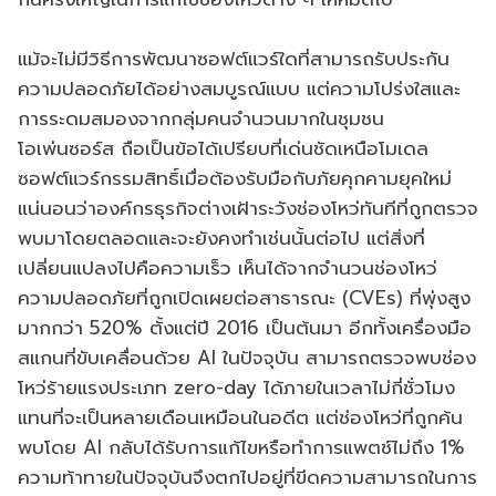
แม้จะไม่มีวิธีการพัฒนาซอฟต์แวร์ใดที่สามารถรับประกัน
ความปลอดภัยได้อย่างสมบูรณ์แบบ แต่ความโปร่งใสและ
การระดมสมองจากกลุ่มคนจำนวนมากในชุมชน
โอเพ่นซอร์ส ถือเป็นข้อได้เปรียบที่เด่นชัดเหนือโมเดล
ซอฟต์แวร์กรรมสิทธิ์เมื่อต้องรับมือกับภัยคุกคามยุคใหม่
แน่นอนว่าองค์กรธุรกิจต่างเฝ้าระวังช่องโหว่ทันทีที่ถูกตรวจ
พบมาโดยตลอดและจะยังคงทำเช่นนั้นต่อไป แต่สิ่งที่
เปลี่ยนแปลงไปคือความเร็ว เห็นได้จากจำนวนช่องโหว่
ความปลอดภัยที่ถูกเปิดเผยต่อสาธารณะ (CVEs) ที่พุ่งสูง
มากกว่า 520% ตั้งแต่ปี 2016 เป็นต้นมา อีกทั้งเครื่องมือ
สแกนที่ขับเคลื่อนด้วย AI ในปัจจุบัน สามารถตรวจพบช่อง
โหว่ร้ายแรงประเภท zero-day ได้ภายในเวลาไม่กี่ชั่วโมง
แทนที่จะเป็นหลายเดือนเหมือนในอดีต แต่ช่องโหว่ที่ถูกค้น
พบโดย AI กลับได้รับการแก้ไขหรือทำการแพตช์ไม่ถึง 1%
ความท้าทายในปัจจุบันจึงตกไปอยู่ที่ขีดความสามารถในการ