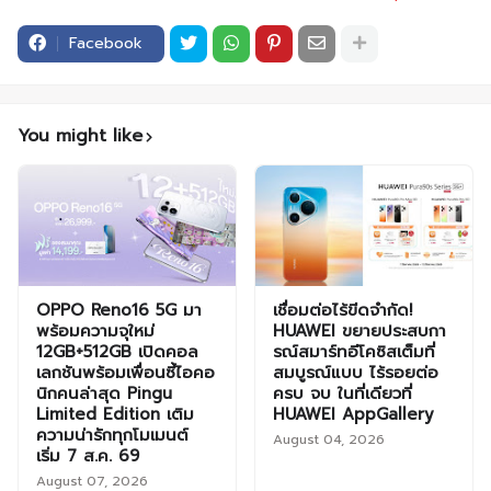
Facebook
You might like
OPPO Reno16 5G มา
เชื่อมต่อไร้ขีดจำกัด!
พร้อมความจุใหม่
HUAWEI ขยายประสบกา
12GB+512GB เปิดคอล
รณ์สมาร์ทอีโคซิสเต็มที่
เลกชันพร้อมเพื่อนซี้ไอคอ
สมบูรณ์แบบ ไร้รอยต่อ
นิกคนล่าสุด Pingu
ครบ จบ ในที่เดียวที่
Limited Edition เติม
HUAWEI AppGallery
ความน่ารักทุกโมเมนต์
August 04, 2026
เริ่ม 7 ส.ค. 69
August 07, 2026