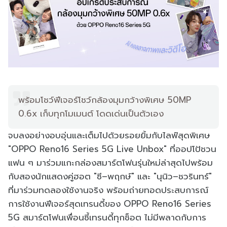
พร้อมโชว์ฟีเจอร์โชว์กล้องมุมกว้างพิเศษ 50MP
0.6x เก็บทุกโมเมนต์ โดดเด่นเป็นตัวเอง
จบลงอย่างอบอุ่นและเต็มไปด้วยรอยยิ้มกับไลฟ์สุดพิเศษ
"OPPO Reno16 Series 5G Live Unbox" ที่ออปโป้ชวน
แฟน ๆ มาร่วมแกะกล่องสมาร์ตโฟนรุ่นใหม่ล่าสุดไปพร้อม
กับสองนักแสดงคู่ฮอต "ซี–พฤกษ์" และ "นุนิว–ชวรินทร์"
ที่มาร่วมทดลองใช้งานจริง พร้อมถ่ายทอดประสบการณ์
การใช้งานฟีเจอร์สุดเทรนดี้ของ OPPO Reno16 Series
5G สมาร์ตโฟนเพื่อนซี้เทรนดี้ทุกช็อต ไม่มีพลาดกับการ