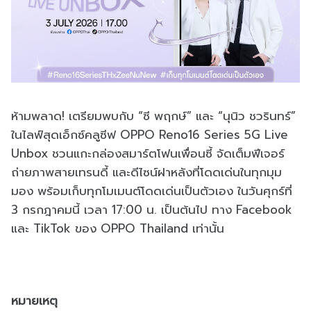
ห้ามพลาด! เตรียมพบกับ “ซี พฤกษ์” และ “นุนิว ชวรินทร์”
ในไลฟ์สุดเอ็กซ์คลูซีฟ OPPO Reno16 Series 5G Live
Unbox ชวนแกะกล่องสมาร์ตโฟนเพื่อนซี้ จัดเต็มฟีเจอร์
ถ่ายภาพสายเทรนดี้ และดีไซน์ฝาหลังที่โดดเด่นในทุกมุม
มอง พร้อมเก็บทุกโมเมนต์โดดเด่นเป็นตัวเอง ในวันศุกร์ที่
3 กรกฎาคมนี้ เวลา 17:00 น. เป็นต้นไป ทาง Facebook
และ TikTok ของ OPPO Thailand เท่านั้น
หมายเหตุ