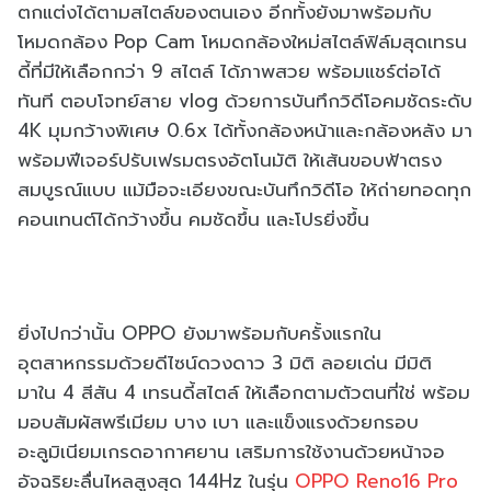
ตกแต่งได้ตามสไตล์ของตนเอง อีกทั้งยังมาพร้อมกับ
โหมดกล้อง Pop Cam โหมดกล้องใหม่สไตล์ฟิล์มสุดเทรน
ดี้ที่มีให้เลือกกว่า 9 สไตล์ ได้ภาพสวย พร้อมแชร์ต่อได้
ทันที ตอบโจทย์สาย vlog ด้วยการบันทึกวิดีโอคมชัดระดับ
4K มุมกว้างพิเศษ 0.6x ได้ทั้งกล้องหน้าและกล้องหลัง มา
พร้อมฟีเจอร์ปรับเฟรมตรงอัตโนมัติ ให้เส้นขอบฟ้าตรง
สมบูรณ์แบบ แม้มือจะเอียงขณะบันทึกวิดีโอ ให้ถ่ายทอดทุก
คอนเทนต์ได้กว้างขึ้น คมชัดขึ้น และโปรยิ่งขึ้น
ยิ่งไปกว่านั้น OPPO ยังมาพร้อมกับครั้งแรกใน
อุตสาหกรรมด้วยดีไซน์ดวงดาว 3 มิติ ลอยเด่น มีมิติ
มาใน 4 สีสัน 4 เทรนดี้สไตล์ ให้เลือกตามตัวตนที่ใช่ พร้อม
มอบสัมผัสพรีเมียม บาง เบา และแข็งแรงด้วยกรอบ
อะลูมิเนียมเกรดอากาศยาน เสริมการใช้งานด้วยหน้าจอ
อัจฉริยะลื่นไหลสูงสุด 144Hz ในรุ่น
OPPO Reno16 Pro