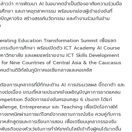
ล่าวว่า การพัฒนา AI ในอนาคตจำเป็นต้องอาศัยความร่วมมือ
ึกษา และภาคอุตสาหกรรม พร้อมยกย่องผู้เข้าแข่งขันที่
้ไขปัญหาจริง สร้างสรรค์นวัตกรรม และทำงานร่วมกันข้าม
พ
elerating Education Transformation Summit เพื่อแลก
รยกระดับการศึกษา พร้อมเปิดตัว ICT Academy AI Course
มหาวิทยาลัย และเผยแพร่รายงาน ICT Skills Development
for Nine Countries of Central Asia & the Caucasus
ด้านดิจิทัลในภูมิภาคเอเชียกลางและคอเคซัส
ามต้องการบุคลากรที่มีทักษะด้าน AI การประมวลผล บิ๊กดาต้า และ
อย่างต่อเนื่อง ขณะที่หลายประเทศยังเผชิญปัญหาการขาดแคลน
mpetition จึงจัดการแข่งขันครอบคลุม 6 ประเภท ได้แก่
llenge, Entrepreneur และ Teaching เพื่อเปิดโอกาสให้
ะทางเทคนิคผ่านการแก้โจทย์จากสถานการณ์จริง ควบคู่กับการ
าหลักสูตรและการเรียนการสอน เพื่อเตรียมบุคลากรรองรับ
นธกิจของหัวเว่ยในการทำให้เทคโนโลยีเข้าถึงผู้คนได้มากขึ้น