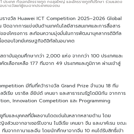
11 ประเทศ ทั้งเอกอัครราชทูต กงสุลใหญ่ และอัครราชทูตที่ปรึกษา ร่วมแสดง
มอบรางวัลแก่ผู้ชนะจากประเทศของตน
ละมอบรางวัล Huawei ICT Competition 2025–2026 Global
ีน ปิดฉากการแข่งขันด้านเทคโนโลยีสารสนเทศและการสื่อสาร
าสตร์ของโครงการ สะท้อนความมุ่งมั่นในการพัฒนาบุคลากรดิจิทัล
ื่อตอบโจทย์เศรษฐกิจดิจิทัลในอนาคต
ากสถาบันอุดมศึกษากว่า 2,000 แห่ง จากกว่า 100 ประเทศและ
คัดเลือกเหลือ 177 ทีมจาก 49 ประเทศและภูมิภาค ผ่านเข้าสู่
etition มีทีมที่คว้ารางวัล Grand Prize จำนวน 18 ทีม
แอลจีเรีย บราซิล อียิปต์ เคนยา และสาธารณรัฐโดมินิกัน จากการ
tition, Innovation Competition และ Programming
ิดชูทีมและบุคคลที่มีผลงานโดดเด่นในหลากหลายด้าน โดย
งล้วนจากอาเซอร์ไบจาน ไนจีเรีย เคนยา จีน และบาห์เรน ขณะ
ีมจากกานาและจีน โดยนักศึกษาจากจีน 10 คนได้รับสิทธิ์เข้า