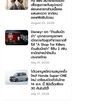
H5 Mini สมาร์ทแก็ดเจ็ต
เพื่อสุขภาพกับอุปกรณ์
ผ่อนคลายกล้ามเนื้อคอ
แสนสะดวก ลาก่อน
ออฟฟิศซินโดรม
August 01, 2026
Disney+ ยก “ร้านลับนัก
ฆ่า” บุกกลางกรุงเทพฯ
เปิดภารกิจสุดท้าทายจากซี
รีส์ “A Shop for Killers
ร้านลับนักฆ่า” ซีซัน 2 เฟ้น
หานักฆ่าหน้าใหม่ใน
ประเทศไทย
July 31, 2026
ได้เวลาบูสต์ความสนุกครั้ง
ใหม่! Honda Super-ONE
ใหม่ เตรียมเปิดตัวในไทย
14 ส.ค. นี้ ลิมิเต็ดเพียง
30 คันในปีนี้!
July 31, 2026