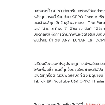
นอกจากนี้ OPPO ยังเตรียมสร้างสีสันอย่างต
หลังสุดเทรนดี้ ร่วมด้วย OPPO Enco Air5s 
เซอร์ไพรส์สุดเอ็กซ์คลูซีฟจากเหล่า The Portra
เดช’ ‘น้ำตาล ทิพนารี’ ‘ฟิล์ม รชานันท์’ 'เพิร
บันดาลใจแห่งการถ่ายภาพและวิดีโอในแบบฉบั
ฟันน้ำนม นำโดย ‘ANY’ ‘LUNAR’ และ ‘DOMIIA
เตรียมนับถอยหลังสู่ปรากฏการณ์พอร์ตเทรต
โฟนเพื่อนซี้ เทรนดี้ทุกช็อตรุ่นใหม่ล่าสุดที
เด่นในทุกช็อต ในวันพฤหัสบดีที่ 25 มิถุนาย
TikTok และ YouTube ของ OPPO Thailand 
ติดตามรายละเอียดเพิ่มเติมได้ที่ :
https://w