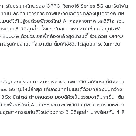
นทางการในประเทศไทยของ OPPO Reno16 Series 5G สมาร์ตโฟน
กระดับเทคโนโลยีด้านการถ่ายภาพและวิดีโอด้วยกล้องมุมกว้างพิเศษ
มนต์ได้ไม่รู้จบด้วยฟีเจอร์ใหม่ AI คอลลาจภาพและวิดีโอ รวม
งดาว 3 มิติสุดล้ำครั้งแรกในอุตสาหกรรม เชื่อมต่อทุกไลฟ์
 Bubble ตัวช่วยเซลฟี่กล้องหลังสุดเทรนดี้ ร่วมด้วย OPPO
่นใหม่ล่าสุดที่จะมาเติมเต็มให้ใช้ชีวิตได้สุดสมาร์ตในทุกวัน
ำคัญของประสบการณ์การถ่ายภาพและวิดีโอให้เทรนดี้ยิ่งกว่า
ies 5G รุ่นใหม่ล่าสุด เก็บครบทุกโมเมนต์ด้วยกล้องมุมกว้าง
.5x มีสไตล์ ถ่ายคนสวย มอบสีผิวเป็นธรรมชาติมากขึ้น เติม
จบด้วยฟีเจอร์ใหม่ AI คอลลาจภาพและวิดีโอ ที่สามารถรวมหลาย
กในอุตสาหกรรมกับดีไซน์ดวงดาว 3 มิติสุดล้ำ มาพร้อมกับ 4 สี