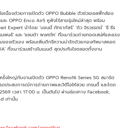
่อเนื่องด้วยการเปิดตัว OPPO Bubble ตัวช่วยเซลฟี่กล้อง
และ OPPO Enco Air5 หูฟังไร้สายรุ่นใหม่ล่าสุด พร้อม
it Expert นำโดย ‘บอนนี่ ภัทราภัสร์’ ‘ดิว จิรวรรตน์’ ‘ธี ธีร
์ธ ธนพนธ์' และ 'แซนต้า พงศภัค’ ที่จะมาร่วมถ่ายทอดเสน่ห์และแรง
บของตัวเอง พร้อมเพิ่มดีกรีความน่ารักด้วยกองทัพมาสคอต
’ ที่จะมาร่วมสร้างโมเมนต์ สุดประทับใจตลอดทั้งงาน
ครั้งใหญ่กับงานเปิดตัว OPPO Reno16 Series 5G สมาร์ต
่อัปเกรดประสบการณ์การถ่ายภาพและวิดีโอให้สวย เทรนดี้ และโดด
น 2569 เวลา 17:00 น. เป็นต้นไป ผ่านช่องทาง Facebook,
เท่านั้น
ww.facebook.com/oppothai