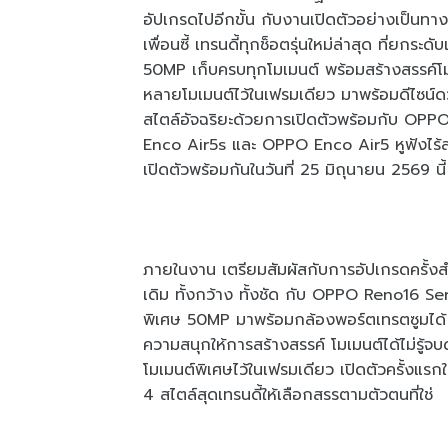
อัปเกรดไปอีกขั้น กับงานเปิดตัวอย่างเป็
เพื่อนซี้ เทรนดี้ทุกช็อตรุ่นใหม่ล่าสุด ที่ย
50MP เก็บครบทุกโมเมนต์ พร้อมสร้างสรรค์โมเ
หลายโมเมนต์ไว้ในเฟรมเดียว มาพร้อมดีไซน์ดว
สไตล์อัจฉริยะด้วยการเปิดตัวพร้อมกับ OPPO
Enco Air5s และ OPPO Enco Air5 หูฟังไร้สายรุ
เปิดตัวพร้อมกันในวันที่ 25 มิถุนายน 2569 นี้
ภายในงาน เตรียมสัมผัสกับการอัปเกรดครั้งส
เดิม ทั้งกว้าง ทั้งชัด กับ OPPO Reno16 Ser
พิเศษ 50MP มาพร้อมกล้องพอร์ตเทรตซูมได้ 3
ความสนุกให้การสร้างสรรค์ โมเมนต์ได้ไม่รู้
โมเมนต์พิเศษไว้ในเฟรมเดียว เปิดตัวครั้งแร
4 สไตล์สุดเทรนดี้ให้เลือกสรรตามตัวตนที่ใช่