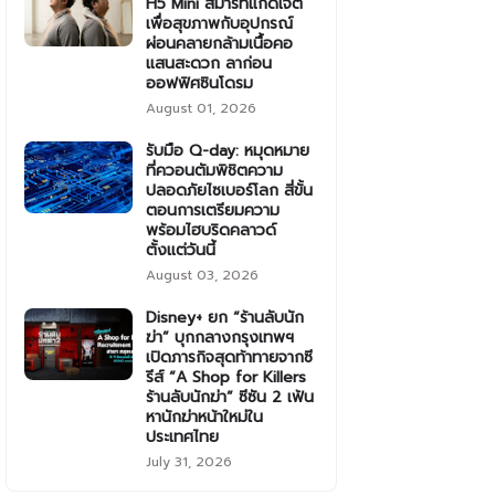
H5 Mini สมาร์ทแก็ดเจ็ต
เพื่อสุขภาพกับอุปกรณ์
ผ่อนคลายกล้ามเนื้อคอ
แสนสะดวก ลาก่อน
ออฟฟิศซินโดรม
August 01, 2026
รับมือ Q-day: หมุดหมาย
ที่ควอนตัมพิชิตความ
ปลอดภัยไซเบอร์โลก สี่ขั้น
ตอนการเตรียมความ
พร้อมไฮบริดคลาวด์
ตั้งแต่วันนี้
August 03, 2026
Disney+ ยก “ร้านลับนัก
ฆ่า” บุกกลางกรุงเทพฯ
เปิดภารกิจสุดท้าทายจากซี
รีส์ “A Shop for Killers
ร้านลับนักฆ่า” ซีซัน 2 เฟ้น
หานักฆ่าหน้าใหม่ใน
ประเทศไทย
July 31, 2026