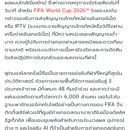
ผลแบบใกล้เรียลไทม์ ซึ่งห่างจากเหตุการณ์จริงเพียงไม่กี่
วินาที สำหรับ
FIFA World Cup 2026™
โดยระบบดัง
กล่าวรองรับการส่งสัญญาณโทรทัศน์ผ่านอินเทอร์เน็ต
หรือ IPTV (ระบบกระจายสัญญาณโทรทัศน์หรือวิดีโอผ่าน
เครือข่ายอินเทอร์เน็ต) ที่มีความหน่วงของสัญญาณต่ำ
มาก ควบคู่ไปกับการถ่ายทอดผ่านสายเคเบิลและดาวเทียม
ตามปกติ พร้อมระบบจัดการเนื้อหาอัจฉริยะและการตัดสิน
ใจเชิงปฏิบัติการในทุกส่วนของมหกรรมกีฬานี้
ฟุตบอลโลกครั้งนี้ถือเป็นรายการแข่งขันกีฬาที่ใหญ่ที่สุดใน
ประวัติศาสตร์ ด้วยการขยายพื้นที่จัดการแข่งขันสู่ 3
ประเทศเจ้าภาพ มีทั้งหมด 48 ทีมเข้าร่วม และคาดว่าจะมี
แฟนบอลติดตามทั่วโลกกว่า 6,000 ล้านคน เลอโนโวใน
ฐานะพาร์ทเนอร์เทคโนโลยีอย่างเป็นทางการของ FIFA จึง
ติดตั้งเซิร์ฟเวอร์ที่ศูนย์ถ่ายทอดสดนานาชาติในเมืองดัลลัส
รัฐเท็กซัส เพื่อมอบขุมพลังสำหรับการประมวลผล อุปกรณ์
ต่าง ๆ และโซลูชัน AI ที่จำเป็นสำหรับการถ่ายทอดสดในทุก