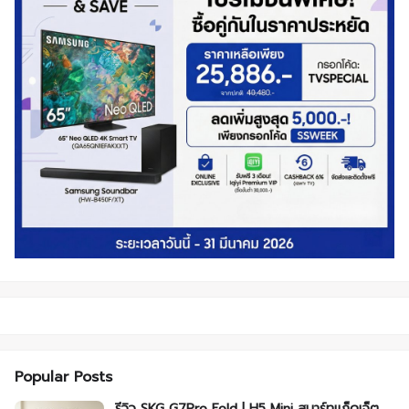
Popular Posts
รีวิว SKG G7Pro Fold | H5 Mini สมาร์ทแก็ดเจ็ต