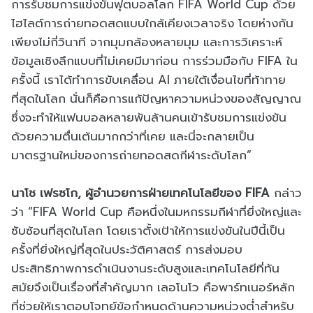
การรับชมการแข่งขันฟุตบอลโลก FIFA World Cup ด้วย
ไฮไลต์การถ่ายทอดสดแบบใกล้เคียงเวลาจริง โดยห่างกัน
เพียงไม่กี่วินาที จากมุมกล้องหลายมุม และการวิเคราะห์
ข้อมูลเชิงลึกแบบที่ไม่เคยมีมาก่อน การร่วมมือกับ FIFA ใน
ครั้งนี้ เราได้ทำการขับเคลื่อน AI ภายใต้เงื่อนไขที่ท้าทาย
ที่สุดในโลก นั่นก็คือการแก้ปัญหาความหน่วงของสัญญาณ
ซึ่งจะทำให้แฟนบอลหลายพันล้านคนเข้ารับชมการแข่งขัน
ด้วยความตื่นเต้นมากกว่าที่เคย และนี่จะกลายเป็น
มาตรฐานใหม่ของการถ่ายทอดสดกีฬาระดับโลก”
นาโช เฟรซโก, ผู้อำนวยการฝ่ายเทคโนโลยีของ FIFA
กล่าว
ว่า “FIFA World Cup คือหนึ่งในมหกรรมกีฬาที่ยิ่งใหญ่และ
ซับซ้อนที่สุดในโลก โดยเราตั้งเป้าให้การแข่งขันในปีนี้เป็น
ครั้งที่ยิ่งใหญ่ที่สุดในประวัติศาสตร์ การส่งมอบ
ประสิทธิภาพการดำเนินงานระดับสูงและเทคโนโลยีที่ทัน
สมัยจึงเป็นเรื่องที่สำคัญมาก เลอโนโว คือพาร์ทเนอร์หลัก
ที่ช่วยให้เราตอบโจทย์ข้อกำหนดด้านความหน่วงต่ำสำหรับ