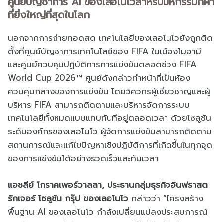
ศูนย์บัญชาการ AI ของเลอโนโวสำหรับมหกรรมกีฬา
ที่ยิ่งใหญ่ที่สุดในโลก
นอกจากการถ่ายทอดสด เทคโนโลยีของเลอโนโวยังถูกติด
ตั้งที่ศูนย์บัญชาการเทคโนโลยีของ FIFA ในเมืองไมอามี
และศูนย์ควบคุมปฏิบัติการการแข่งขันตลอดช่วง FIFA
World Cup 2026™ ศูนย์ดังกล่าวทำหน้าที่เป็นห้อง
ควบคุมกลางของการแข่งขัน โดยวิศวกรผู้เชี่ยวชาญและผู้
บริหาร FIFA สามารถติดตามและบริหารจัดการระบบ
เทคโนโลยีทั้งหมดแบบแทบทันทีอยู่ตลอดเวลา ด้วยโซลูชัน
ระดับองค์กรของเลอโนโว ผู้จัดการแข่งขันสามารถติดตาม
สถานการณ์และแก้ไขปัญหาเชิงปฏิบัติการที่เกิดขึ้นในทุกจุด
ของการแข่งขันได้อย่างรวดเร็วและทันเวลา
แอชลีย์ โกราคเพอร์วาลลา, ประธานกลุ่มธุรกิจอินฟราสต
รักเจอร์ โซลูชัน กรุ๊ป ของเลอโนโว
กล่าวว่า “โครงสร้าง
พื้นฐาน AI ของเลอโนโว กำลังเปลี่ยนแปลงประสบการณ์