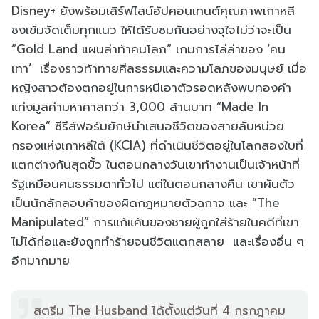
Disney+ ยังพร้อมเสิร์ฟไลน์อัปคอนเทนต์คุณภาพเกาหลี
ชงเข้มจัดเต็มทุกแนว ให้ได้รับชมกันอย่างจุใจไม่ว่าจะเป็น
“Gold Land แผนล่าท้าคนโลภ” เกมการไล่ล่าของ ‘คน
เทา’ เรื่องราวท้าทายศีลธรรมและความโลภของมนุษย์ เมื่อ
หญิงสาวต้องตกอยู่ในการหนีเอาตัวรอดหลังพบทองคำ
แท่งมูลค่ามหาศาลกว่า 3,000 ล้านบาท “Made In
Korea” ซีรีส์ฟอร์มยักษ์นำเสนอชีวิตของสายลับหน่วย
กรองแห่งเกาหลีใต้ (KCIA) ที่ดำเนินชีวิตอยู่ในโลกสองใบที่
แตกต่างกันสุดขั้ว ในตอนกลางวันเขาทำงานเป็นเจ้าหน้าที่
รัฐเหมือนคนธรรมดาทั่วไป แต่ในตอนกลางคืน เขาผันตัว
เป็นนักลักลอบค้าของผิดกฎหมายตัวฉกาจ และ “The
Manipulated” การแก้แค้นของชายผู้ถูกใส่ร้ายในคดีที่เขา
ไม่ได้ก่อและยังถูกทำร้ายจนชีวิตแตกสลาย และเรื่องอื่น ๆ
อีกมากมาย
สตรีม The Husband ได้ตั้งแต่วันที่ 4 กรกฎาคม