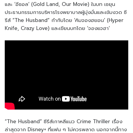
และ ‘อีซอล’ (Gold Land, Our Movie) ในบท เซยุน
ประธานกรรมการบริหารโรงพยาบาลผู้มุ่งมั่นและเข้มงวด ซี
รีส์ “The Husband” กำกับโดย ‘คิมจองฮยอน’ (Hyper
Knife, Crazy Love) และเขียนบทโดย ‘จองแจฮา’
“The Husband” ซีรีส์เกาหลีแนว Crime Thriller เรื่อง
ล่าสุดจาก Disney+ ที่แฟน ๆ ไม่ควรพลาด นอกจากนี้ทาง