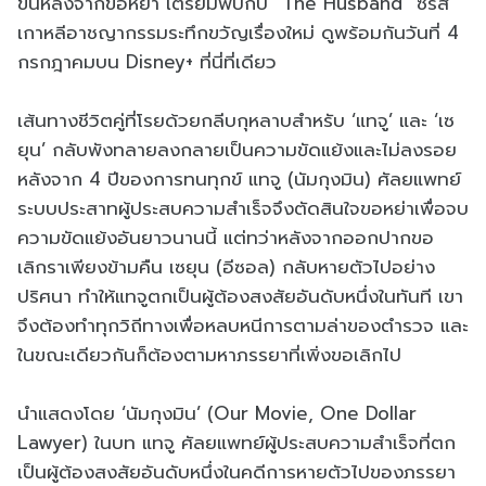
ขึ้นหลังจากขอหย่า เตรียมพบกับ “The Husband” ซีรีส์
เกาหลีอาชญากรรมระทึกขวัญเรื่องใหม่ ดูพร้อมกันวันที่ 4
กรกฎาคมบน Disney+ ที่นี่ที่เดียว
เส้นทางชีวิตคู่ที่โรยด้วยกลีบกุหลาบสำหรับ ‘แทจู’ และ ‘เซ
ยุน’ กลับพังทลายลงกลายเป็นความขัดแย้งและไม่ลงรอย
หลังจาก 4 ปีของการทนทุกข์ แทจู (นัมกุงมิน) ศัลยแพทย์
ระบบประสาทผู้ประสบความสำเร็จจึงตัดสินใจขอหย่าเพื่อจบ
ความขัดแย้งอันยาวนานนี้ แต่ทว่าหลังจากออกปากขอ
เลิกราเพียงข้ามคืน เซยุน (อีซอล) กลับหายตัวไปอย่าง
ปริศนา ทำให้แทจูตกเป็นผู้ต้องสงสัยอันดับหนึ่งในทันที เขา
จึงต้องทำทุกวิถีทางเพื่อหลบหนีการตามล่าของตำรวจ และ
ในขณะเดียวกันก็ต้องตามหาภรรยาที่เพิ่งขอเลิกไป
นำแสดงโดย ‘นัมกุงมิน’ (Our Movie, One Dollar
Lawyer) ในบท แทจู ศัลยแพทย์ผู้ประสบความสำเร็จที่ตก
เป็นผู้ต้องสงสัยอันดับหนึ่งในคดีการหายตัวไปของภรรยา