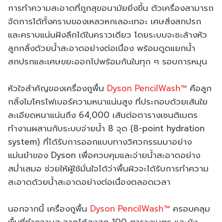
การทำความสะอาดที่ถูกสุขอนามัยยิ่งขึ้น ตัวเครื่องสามารถ
จัดการได้ทั้งคราบของเหลวหกเลอะเทอะ เศษสิ่งสกปรก
และคราบแน่นฝังลึกได้ในคราวเดียว โดยระบบจะชะล้างหัว
ลูกกลิ้งด้วยน้ำสะอาดอย่างต่อเนื่อง พร้อมดูดแยกน้ำ
สกปรกและเศษขยะออกไปพร้อมกันในทุก ๆ รอบการหมุน
หัวใจสำคัญของเครื่องถูพื้น
Dyson PencilWash™
คือลูก
กลิ้งไมโครไฟเบอร์ความหนาแน่นสูง ที่ประกอบด้วยเส้นใย
ละเอียดหนาแน่นถึง 64,000 เส้นต่อตารางเซนติเมตร
ทำงานผสานกับระบบจ่ายน้ำ 8 จุด (8-point hydration
system) ที่ได้รับการออกแบบทางวิศวกรรมมาอย่าง
แม่นยำของ Dyson เพื่อควบคุมและจ่ายน้ำสะอาดอย่าง
สม่ำเสมอ ช่วยให้ผู้ใช้มั่นใจได้ว่าพื้นผิวจะได้รับการทำความ
สะอาดด้วยน้ำสะอาดอย่างต่อเนื่องตลอดเวลา
นอกจากนี้ เครื่องถูพื้น
Dyson PencilWash™
ครอบคลุม
พื้นที่ทำความสะอาดได้สูงสุด 100 ตารางเมตร และยัง