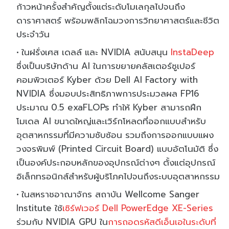
ก้าวหน้าครั้งสำคัญตั้งแต่ระดับโมเลกุลไปจนถึง
ดาราศาสตร์ พร้อมพลิกโฉมวงการวิทยาศาสตร์และชีวิต
ประจำวัน
ในฝรั่งเศส เดลล์ และ NVIDIA สนับสนุน
InstaDeep
ซึ่งเป็นบริษัทด้าน AI ในการขยายคลัสเตอร์ซูเปอร์
คอมพิวเตอร์ Kyber ด้วย Dell AI Factory with
NVIDIA ซึ่งมอบประสิทธิภาพการประมวลผล FP16
ประมาณ 0.5 exaFLOPs ทำให้ Kyber สามารถฝึก
โมเดล AI ขนาดใหญ่และเวิร์กโหลดที่ออกแบบสำหรับ
อุตสาหกรรมที่มีความซับซ้อน รวมถึงการออกแบบแผง
วงจรพิมพ์ (Printed Circuit Board) แบบอัตโนมัติ ซึ่ง
เป็นองค์ประกอบหลักของอุปกรณ์ต่างๆ ตั้งแต่อุปกรณ์
อิเล็กทรอนิกส์สำหรับผู้บริโภคไปจนถึงระบบอุตสาหกรรม
ในสหราชอาณาจักร สถาบัน Wellcome Sanger
Institute ใช้
เซิร์ฟเวอร์ Dell PowerEdge XE-Series
ร่วมกับ NVIDIA GPU ใน
การถอดรหัสดีเอ็นเอในระดับที่