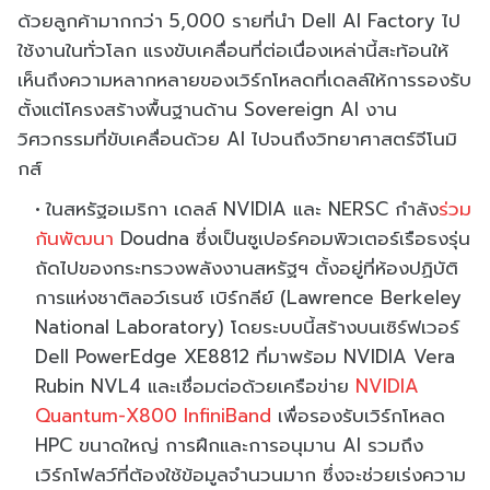
ด้วยลูกค้ามากกว่า 5,000 รายที่นำ Dell AI Factory ไป
ใช้งานในทั่วโลก แรงขับเคลื่อนที่ต่อเนื่องเหล่านี้สะท้อนให้
เห็นถึงความหลากหลายของเวิร์กโหลดที่เดลล์ให้การรองรับ
ตั้งแต่โครงสร้างพื้นฐานด้าน Sovereign AI งาน
วิศวกรรมที่ขับเคลื่อนด้วย AI ไปจนถึงวิทยาศาสตร์จีโนมิ
กส์
ในสหรัฐอเมริกา เดลล์ NVIDIA และ NERSC กำลัง
ร่วม
กันพัฒนา
Doudna ซึ่งเป็นซูเปอร์คอมพิวเตอร์เรือธงรุ่น
ถัดไปของกระทรวงพลังงานสหรัฐฯ ตั้งอยู่ที่ห้องปฏิบัติ
การแห่งชาติลอว์เรนซ์ เบิร์กลีย์ (Lawrence Berkeley
National Laboratory) โดยระบบนี้สร้างบนเซิร์ฟเวอร์
Dell PowerEdge XE8812 ที่มาพร้อม NVIDIA Vera
Rubin NVL4 และเชื่อมต่อด้วยเครือข่าย
NVIDIA
Quantum-X800 InfiniBand
เพื่อรองรับเวิร์กโหลด
HPC ขนาดใหญ่ การฝึกและการอนุมาน AI รวมถึง
เวิร์กโฟลว์ที่ต้องใช้ข้อมูลจำนวนมาก ซึ่งจะช่วยเร่งความ