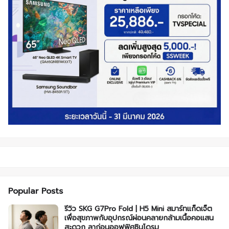
Popular Posts
รีวิว SKG G7Pro Fold | H5 Mini สมาร์ทแก็ดเจ็ต
เพื่อสุขภาพกับอุปกรณ์ผ่อนคลายกล้ามเนื้อคอแสน
สะดวก ลาก่อนออฟฟิศซินโดรม