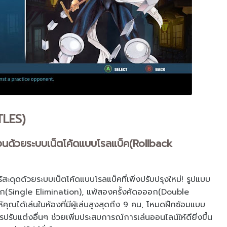
TLES)
ลื่อนด้วยระบบเน็ตโค้ดแบบโรลแบ็ค(Rollback
้สะดุดด้วยระบบเน็ตโค้ดแบบโรลแบ็คที่เพิ่งปรับปรุงใหม่! รูปแบบ
(Single Elimination), แพ้สองครั้งคัดอออก(Double
ณได้เล่นในห้องที่มีผู้เล่นสูงสุดถึง 9 คน, โหมดฝึกซ้อมแบบ
ับแต่งอื่นๆ ช่วยเพิ่มประสบการณ์การเล่นออนไลน์ให้ดียิ่งขึ้น