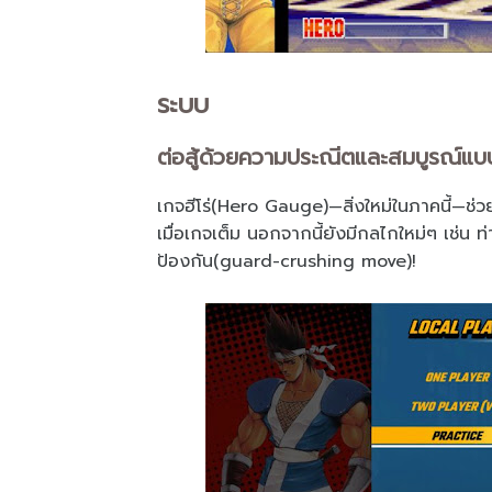
ระบบ
ต่อสู้ด้วยความประณีตและสมบูรณ์แบบยิ
เกจฮีโร่(Hero Gauge)—สิ่งใหม่ในภาคนี้—ช่วย
เมื่อเกจเต็ม นอกจากนี้ยังมีกลไกใหม่ๆ เช่น
ป้องกัน(guard-crushing move)!