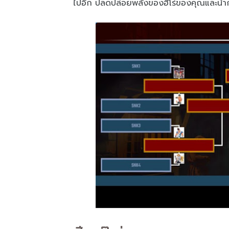
ไปอีก ปลดปล่อยพลังของฮีโร่ของคุณและนำการต