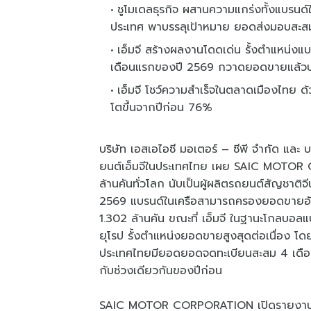
ชูโมเดลธุรกิจ ผสานความแกร่งทั้งแบรนด์
ประเทศ พาบรรลุเป้าหมาย ยอดส่งมอบสะสม 
เอ็มจี สร้างผลงานโดดเด่น รั้งตำแหน่งแบ
เดือนแรกของปี 2569 กวาดยอดขายแล้วป
เอ็มจี โชว์ความสำเร็จในตลาดเมืองไทย 
โตขึ้นจากปีก่อน 76%
บริษัท เอสเอไอซี มอเตอร์ – ซีพี จำกัด และ บร
ยนต์เอ็มจีในประเทศไทย เผย SAIC MOTOR
ล้านคันทั่วโลก นับเป็นผู้ผลิตรถยนต์สัญชาติ
2569 แบรนด์ในเครือสามารถครองยอดขายอัน
1.302 ล้านคัน ขณะที่ เอ็มจี ในฐานะโกลบ
ยุโรป รั้งตำแหน่งยอดขายสูงสุดต่อเนื่อง 
ประเทศไทยมียอดยอดจดทะเบียนสะสม 4 เดือนแ
กับช่วงเดียวกันของปีก่อน
SAIC MOTOR CORPORATION เปิดรายงานความ