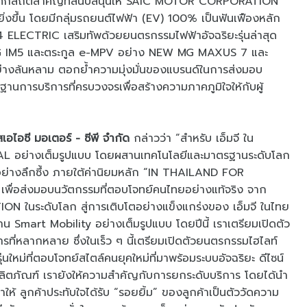
บันทึกสถิติสำคัญที่สนับสนุนให้ SAIC MOTOR CORPORATION
วยิ่งขึ้น โดยมีกลุ่มรถยนต์ไฟฟ้า (EV) 100% เป็นฟันเฟืองหลัก
ELECTRIC เสริมทัพด้วยยนตรกรรมไฟฟ้าอัจฉริยะรุ่นล่าสุด
 IM5 และตระกูล e-MPV อย่าง NEW MG MAXUS 7 และ
างล้นหลาม ตอกย้ำความมุ่งมั่นของแบรนด์ในการส่งมอบ
รฐานการบริการที่ครบวงจรเพื่อสร้างความภาคภูมิใจให้กับผู้
สเอไอซี มอเตอร์ - ซีพี จำกัด
กล่าวว่า “สำหรับ เอ็มจี ใน
AL อย่างเต็มรูปแบบ โดยผสานเทคโนโลยีและมาตรฐานระดับโลก
อย่างลึกซึ้ง ภายใต้ค่านิยมหลัก “IN THAILAND FOR
 เพื่อส่งมอบนวัตกรรมที่ตอบโจทย์คนไทยอย่างแท้จริง จาก
ในระดับโลก สู่การเติบโตอย่างแข็งแกร่งของ เอ็มจี ในไทย
ด้าน Smart Mobility อย่างเต็มรูปแบบ โดยปีนี้ เราเตรียมเปิดตัว
ารที่หลากหลาย ซึ่งในเร็ว ๆ นี้เตรียมเปิดตัวยนตรกรรมไฮไลท์
ม่ที่ตอบโจทย์สไตล์คนยุคใหม่ที่มาพร้อมระบบอัจฉริยะ ดีไซน์
กผลิตภัณฑ์ เรายังให้ความสำคัญกับการยกระดับบริการ โดยได้นำ
 ลูกค้าประทับใจได้รับ “รอยยิ้ม” ของลูกค้าเป็นตัววัดความ