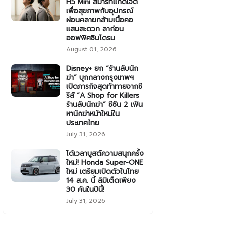
H5 Mini สมาร์ทแก็ดเจ็ต
เพื่อสุขภาพกับอุปกรณ์
ผ่อนคลายกล้ามเนื้อคอ
แสนสะดวก ลาก่อน
ออฟฟิศซินโดรม
August 01, 2026
Disney+ ยก “ร้านลับนัก
ฆ่า” บุกกลางกรุงเทพฯ
เปิดภารกิจสุดท้าทายจากซี
รีส์ “A Shop for Killers
ร้านลับนักฆ่า” ซีซัน 2 เฟ้น
หานักฆ่าหน้าใหม่ใน
ประเทศไทย
July 31, 2026
ได้เวลาบูสต์ความสนุกครั้ง
ใหม่! Honda Super-ONE
ใหม่ เตรียมเปิดตัวในไทย
14 ส.ค. นี้ ลิมิเต็ดเพียง
30 คันในปีนี้!
July 31, 2026