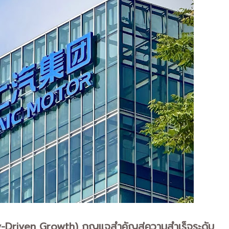
y-Driven Growth) กุญแจสำคัญสู่ความสำเร็จระดับ