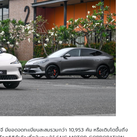
ี มียอดจดทะเบียนสะสมรวมกว่า 10,953 คัน หรือเติบโตขึ้นถึง