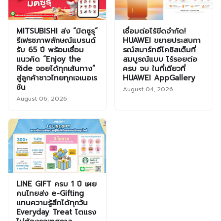
MITSUBISHI ส่ง “มิตซูรุ”
เชื่อมต่อไร้ขีดจำกัด!
รีเฟรชภาพลักษณ์แบรนด์
HUAWEI ขยายประสบกา
รับ 65 ปี พร้อมเชื่อม
รณ์สมาร์ทอีโคซิสเต็มที่
แนวคิด “Enjoy the
สมบูรณ์แบบ ไร้รอยต่อ
Ride จอยได้ทุกเส้นทาง”
ครบ จบ ในที่เดียวที่
สู่ลูกค้าชาวไทยทุกเจเนอเร
HUAWEI AppGallery
ชัน
August 04, 2026
August 06, 2026
LINE GIFT ครบ 1 ปี เผย
คนไทยส่ง e-Gifting
แทนความรู้สึกได้ทุกวัน
Everyday Treat โตแรง