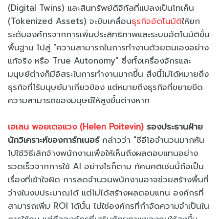
(Digital Twins) และสินทรัพย์ดิจิทัลที่แปลงเป็นโทเค็น
(Tokenized Assets) จะขับเคลื่อน
ธุรกิจอัตโนมัติ
ให้ยก
ระดับองค์กรจากการเพิ่มประสิทธิภาพและระบบอัตโนมัติขั้น
พื้นฐาน ไปสู่ "ความสามารถในการทำงานด้วยตนเองอย่าง
แท้จริง หรือ True Autonomy” ซึ่งทั้งเครื่องจักรและ
มนุษย์ต่างก็มีอิสระในการทำงานมากขึ้น สิ่งนี้ไม่ได้หมายถึง
ธุรกิจที่ไร้มนุษย์มาเกี่ยวข้อง แต่หมายถึงธุรกิจที่ขยายขีด
ความสามารถของมนุษย์ให้สูงขึ้นต่างหาก
เฮเลน พอยเตอแวง (Helen Poitevin)
รองประธานฝ่าย
นักวิเคราะห์ของการ์ทเนอร์
กล่าวว่า "ซีอีโอจำนวนมากหัน
ไปใช้วิธีเลิกจ้างพนักงานเพื่อให้เห็นถึงผลตอบแทนอย่าง
รวดเร็วจากการใช้ AI อย่างไรก็ตาม ทัศนคติเช่นนี้ถือเป็น
เรื่องที่เข้าใจผิด การลดจำนวนพนักงานอาจช่วยสร้างพื้นที่
ว่างในงบประมาณได้ แต่ไม่ได้สร้างผลตอบแทน องค์กรที่
สามารถเพิ่ม ROI ได้นั้น ไม่ใช่องค์กรที่กำจัดความจำเป็นใน
การใช้คน แต่คือองค์กรที่เสริมศักยภาพของคนให้สูงขึ้น