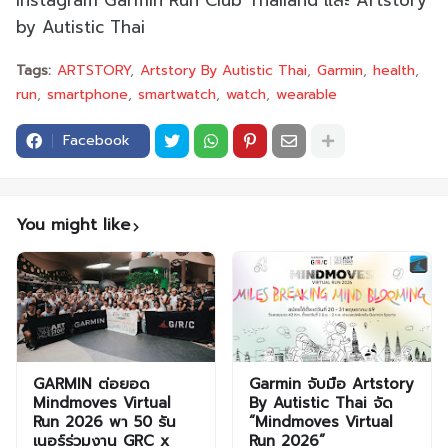
Instagram Garmin Run Club Thailand และ Artstory
by Autistic Thai
Tags:
ARTSTORY
Artstory By Autistic Thai
Garmin
health
run
smartphone
smartwatch
watch
wearable
Facebook
You might like
GARMIN ต่อยอด
Garmin จับมือ Artstory
Mindmoves Virtual
By Autistic Thai จัด
Run 2026 พา 50 รัน
“Mindmoves Virtual
เนอร์ร่วมงาน GRC x
Run 2026”