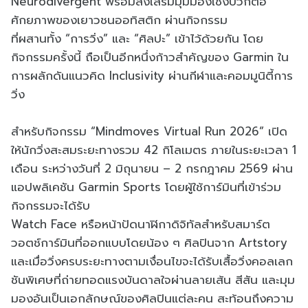
Neurodivergent พร้อมส่งเสริมมุมมองเชิงบวกต่อ
ศักยภาพของเยาวชนออทิสติก ผ่านกิจกรรม
ที่ผสานทั้ง “การวิ่ง” และ “ศิลปะ” เข้าไว้ด้วยกัน โดย
กิจกรรมครั้งนี้ ถือเป็นอีกหนึ่งก้าวสำคัญของ Garmin ใน
การผลักดันแนวคิด Inclusivity ผ่านกีฬาและคอมมูนิตี้การ
วิ่ง
สำหรับกิจกรรม “Mindmoves Virtual Run 2026” เปิด
ให้นักวิ่งสะสมระยะทางรวม 42 กิโลเมตร ภายในระยะเวลา 1
เดือน ระหว่างวันที่ 2 มิถุนายน – 2 กรกฎาคม 2569 ผ่าน
แอปพลิเคชัน Garmin Sports โดยผู้ใช้การ์มินที่เข้าร่วม
กิจกรรมจะได้รับ
Watch Face หรือหน้าปัดนาฬิกาดิจิทัลสำหรับสมาร์ต
วอตช์การ์มินที่ออกแบบโดยน้อง ๆ ศิลปินจาก Artstory
และเมื่อวิ่งครบระยะทางตามเงื่อนไขจะได้รับเสื้อวิ่งคอลเลก
ชันพิเศษที่ถ่ายทอดแรงบันดาลใจผ่านลายเส้น สีสัน และมุม
มองอันเป็นเอกลักษณ์ของศิลปินแต่ละคน สะท้อนถึงความ