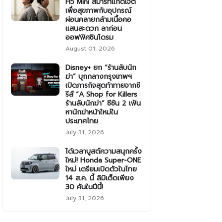
H5 Mini สมาร์ทแก็ดเจ็ต
เพื่อสุขภาพกับอุปกรณ์
ผ่อนคลายกล้ามเนื้อคอ
แสนสะดวก ลาก่อน
ออฟฟิศซินโดรม
August 01, 2026
Disney+ ยก “ร้านลับนัก
ฆ่า” บุกกลางกรุงเทพฯ
เปิดภารกิจสุดท้าทายจากซี
รีส์ “A Shop for Killers
ร้านลับนักฆ่า” ซีซัน 2 เฟ้น
หานักฆ่าหน้าใหม่ใน
ประเทศไทย
July 31, 2026
ได้เวลาบูสต์ความสนุกครั้ง
ใหม่! Honda Super-ONE
ใหม่ เตรียมเปิดตัวในไทย
14 ส.ค. นี้ ลิมิเต็ดเพียง
30 คันในปีนี้!
July 31, 2026