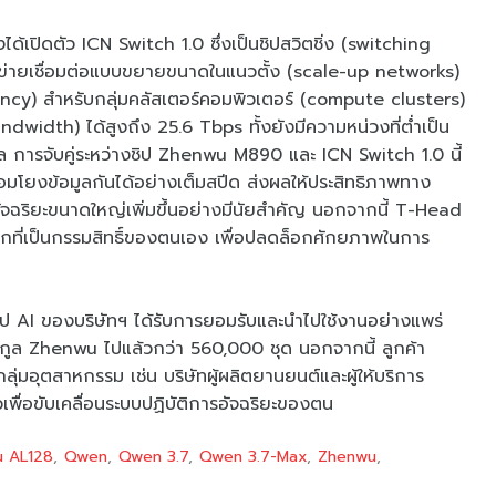
้เปิดตัว ICN Switch 1.0 ซึ่งเป็นชิปสวิตชิ่ง (switching
ือข่ายเชื่อมต่อแบบขยายขนาดในแนวตั้ง (scale-up networks)
tency) สำหรับกลุ่มคลัสเตอร์คอมพิวเตอร์ (compute clusters)
idth) ได้สูงถึง 25.6 Tbps ทั้งยังมีความหน่วงที่ต่ำเป็น
การจับคู่ระหว่างชิป Zhenwu M890 และ ICN Switch 1.0 นี้
ื่อมโยงข้อมูลกันได้อย่างเต็มสปีด ส่งผลให้ประสิทธิภาพทาง
ิยะขนาดใหญ่เพิ่มขึ้นอย่างมีนัยสำคัญ นอกจากนี้ T-Head
กที่เป็นกรรมสิทธิ์ของตนเอง เพื่อปลดล็อกศักยภาพในการ
ป AI ของบริษัทฯ ได้รับการยอมรับและนำไปใช้งานอย่างแพร่
ะกูล Zhenwu ไปแล้วกว่า 560,000 ชุด นอกจากนี้ ลูกค้า
อุตสาหกรรม เช่น บริษัทผู้ผลิตยานยนต์และผู้ให้บริการ
วเพื่อขับเคลื่อนระบบปฏิบัติการอัจฉริยะของตน
u AL128
Qwen
Qwen 3.7
Qwen 3.7-Max
Zhenwu