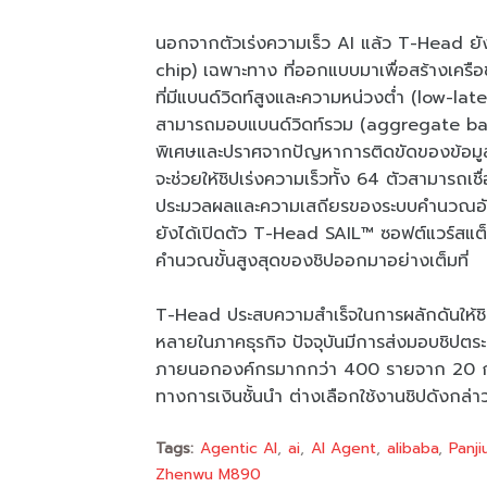
นอกจากตัวเร่งความเร็ว AI แล้ว T-Head ยังได
chip) เฉพาะทาง ที่ออกแบบมาเพื่อสร้างเคร
ที่มีแบนด์วิดท์สูงและความหน่วงต่ำ (low-la
สามารถมอบแบนด์วิดท์รวม (aggregate bandw
พิเศษและปราศจากปัญหาการติดขัดของข้อมูล 
จะช่วยให้ชิปเร่งความเร็วทั้ง 64 ตัวสามารถเช
ประมวลผลและความเสถียรของระบบคำนวณอัจฉร
ยังได้เปิดตัว T-Head SAIL™ ซอฟต์แวร์สแต็
คำนวณขั้นสูงสุดของชิปออกมาอย่างเต็มที่
T-Head ประสบความสำเร็จในการผลักดันให้ชิ
หลายในภาคธุรกิจ ปัจจุบันมีการส่งมอบชิปตร
ภายนอกองค์กรมากกว่า 400 รายจาก 20 กลุ่ม
ทางการเงินชั้นนำ ต่างเลือกใช้งานชิปดังกล่า
Tags:
Agentic AI
ai
AI Agent
alibaba
Panji
Zhenwu M890