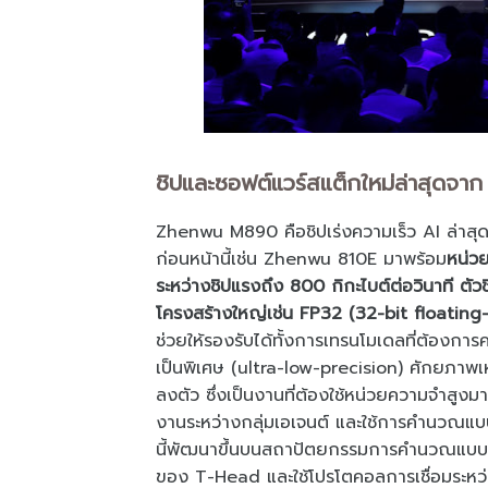
ชิปและซอฟต์แวร์สแต็กใหม่ล่าสุดจา
Zhenwu M890 คือชิปเร่งความเร็ว AI ล่าสุดจา
ก่อนหน้านี้เช่น Zhenwu 810E มาพร้อม
หน่วย
ระหว่างชิปแรงถึง 800 กิกะไบต์ต่อวินาที ตั
โครงสร้างใหญ่เช่น FP32 (32-bit floating-
ช่วยให้รองรับได้ทั้งการเทรนโมเดลที่ต้องก
เป็นพิเศษ (ultra-low-precision) ศักยภาพเห
ลงตัว ซึ่งเป็นงานที่ต้องใช้หน่วยความจำสูงม
งานระหว่างกลุ่มเอเจนต์ และใช้การคำนวณแบบ l
นี้พัฒนาขึ้นบนสถาปัตยกรรมการคำนวณแบบขน
ของ T-Head และใช้โปรโตคอลการเชื่อมระหว