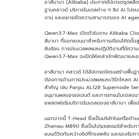
อาลีบาบา (Alibaba) ประกาศอัปเกรดชุดผลิต
ฐานคลาวด์ บริการโมเดลต่าง ๆ ชิป AI ไปจนถึง
งาน และขยายขีดความสามารถของ AI agents 
Qwen3.7-Max เปิดตัวในงาน Alibaba Clou
ลีบาบา ที่ออกแบบมาสำหรับการเขียนโค้ดขั้นส
ซับซ้อน การประมวลผลและปฏิบัติงานที่มีความ
Qwen3.7-Max จะเปิดให้เหล่านักพัฒนาและองค์
อาลีบาบา คลาวด์ ได้อัปเกรดโครงสร้างพื้นฐ
ต้องการด้านการประมวลผลและเวิร์กโหลด AI ที
สำคัญ เช่น Panjiu AL128 Supernode Serv
อนุมานผลของเอเจนต์ และการเทรนโมเดลขนาด
แพลตฟอร์มบริการโมเดลของอาลีบาบา เพื่อป
นอกจากนี้ T-Head ซึ่งเป็นบริษัทในเครือด้
Zhenwu M890 ซึ่งเป็นโปรเซสเซอร์สำหรับการ
แบนด์วิดท์ระหว่างชิปที่ทรงพลัง และรองรับ