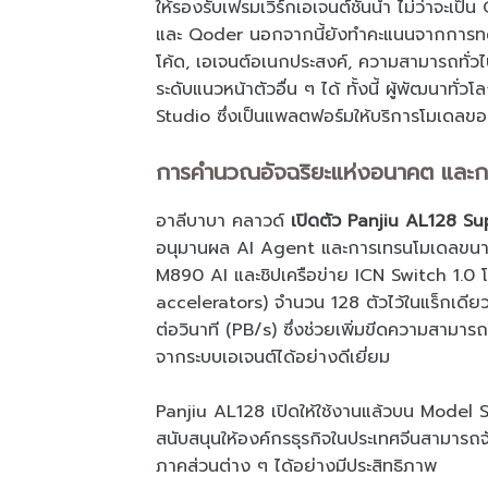
ให้รองรับเฟรมเวิร์กเอเจนต์ชั้นนำ ไม่ว่
และ Qoder นอกจากนี้ยังทำคะแนนจากการทดส
โค้ด, เอเจนต์อเนกประสงค์, ความสามารถทั่
ระดับแนวหน้าตัวอื่น ๆ ได้ ทั้งนี้ ผู้พัฒนาทั่
Studio ซึ่งเป็นแพลตฟอร์มให้บริการโมเดลข
การคำนวณอัจฉริยะแห่งอนาคต และการ
อาลีบาบา คลาวด์
เปิดตัว Panjiu AL128 S
อนุมานผล AI Agent และการเทรนโมเดลขนาดใ
M890 AI และชิปเครือข่าย ICN Switch 1.0 
accelerators) จำนวน 128 ตัวไว้ในแร็กเดียวอ
ต่อวินาที (PB/s) ซึ่งช่วยเพิ่มขีดความสาม
จากระบบเอเจนต์ได้อย่างดีเยี่ยม
Panjiu AL128 เปิดให้ใช้งานแล้วบน Model 
สนับสนุนให้องค์กรธุรกิจในประเทศจีนสามา
ภาคส่วนต่าง ๆ ได้อย่างมีประสิทธิภาพ