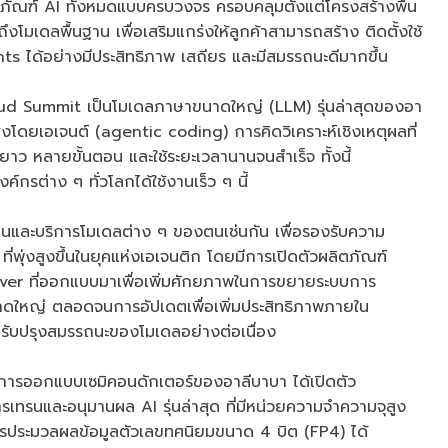
ภัณฑ์ AI ทั้งหมดแบบครบวงจร ครอบคลุมตั้งแต่โครงสร้างพื้น
โมเดลพื้นฐาน เพื่อเสริมแกร่งให้ลูกค้าสามารถสร้าง ติดตั้งใช้
ได้อย่างมีประสิทธิภาพ เสถียร และมีสมรรถนะดีมากขึ้น
d Summit เป็นโมเดลภาษาขนาดใหญ่ (LLM) รุ่นล่าสุดของอา
ูงโดยเอเจนต์ (agentic coding) การคิดวิเคราะห์เชิงเหตุผลที่
ยาว หลายขั้นตอน และใช้ระยะเวลานานจนสำเร็จ ทั้งนี้
กรต่าง ๆ ทั่วโลกได้ใช้งานเร็ว ๆ นี้
านและบริการโมเดลต่าง ๆ ของตนเช่นกัน เพื่อรองรับความ
่พุ่งสูงขึ้นในยุคแห่งเอเจนติก โดยมีการเปิดตัวผลิตภัณฑ์
er ที่ออกแบบมาเพื่อเพิ่มศักยภาพในการขยายระบบการ
ใหญ่ ตลอดจนการอัปเดตเพื่อเพิ่มประสิทธิภาพภายใน
รับปรุงสมรรถนะของโมเดลอย่างต่อเนื่อง
านการออกแบบเซมิคอนดักเตอร์ของอาลีบาบา ได้เปิดตัว
เทรนและอนุมานผล AI รุ่นล่าสุด ที่มีหน่วยความจำความจุสูง
การประมวลผลข้อมูลตัวเลขทศนิยมขนาด 4 บิต (FP4) ได้